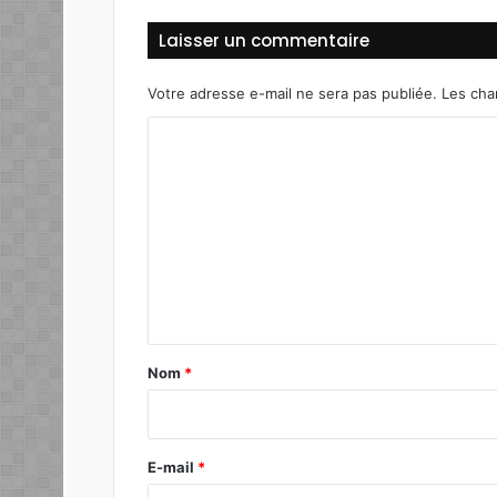
Laisser un commentaire
Votre adresse e-mail ne sera pas publiée.
Les cha
C
o
m
m
e
n
t
a
Nom
*
i
r
e
E-mail
*