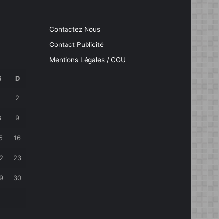
Contactez Nous
Contact Publicité
Mentions Légales / CGU
S
D
1
2
8
9
5
16
2
23
9
30