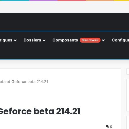
riques
Dossiers
Composants
Configur
Bien choisir
beta et Geforce beta 214.21
Geforce beta 214.21
0