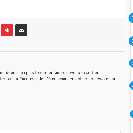
lr
Pinterest
Pargater via Email
déo depuis ma plus tendre enfance, devenu expert en
ter
ou sur
Facebook
, les 10 commandements du hardware sur