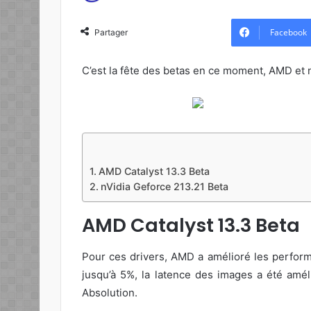
o
l
Facebook
Partager
l
o
C’est la fête des betas en ce moment, AMD et 
w
o
n
X
AMD Catalyst 13.3 Beta
nVidia Geforce 213.21 Beta
AMD Catalyst 13.3 Beta
Pour ces drivers, AMD a amélioré les perform
jusqu’à 5%, la latence des images a été amél
Absolution.