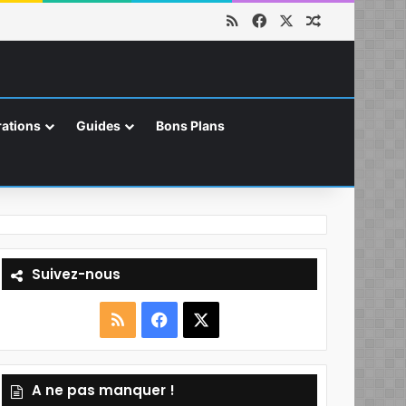
RSS
Facebook
X
Article aléat
ations
Guides
Bons Plans
Suivez-nous
R
F
X
S
a
A ne pas manquer !
S
c