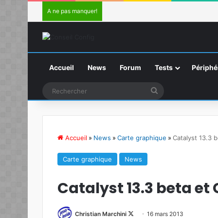
A ne pas manquer!
Accueil
News
Forum
Tests
Périphé
Rechercher
Accueil
»
News
»
Carte graphique
»
Catalyst 13.3 
Carte graphique
News
Catalyst 13.3 beta et 
Christian Marchini
F
16 mars 2013