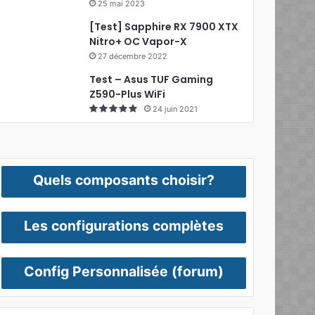
25 mai 2023
[Test] Sapphire RX 7900 XTX
Nitro+ OC Vapor-X
27 décembre 2022
Test – Asus TUF Gaming
Z590-Plus WiFi
24 juin 2021
Quels composants choisir?
Les configurations complètes
Config Personnalisée (forum)