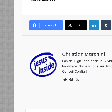
Linkedin
Tumb
Facebook
X
Christian Marchini
Fan de High Tech et de jeux vi
hardware. Suivez-nous sur
Twit
Conseil Config
!
We
Fa
X
bsi
ce
te
bo
ok