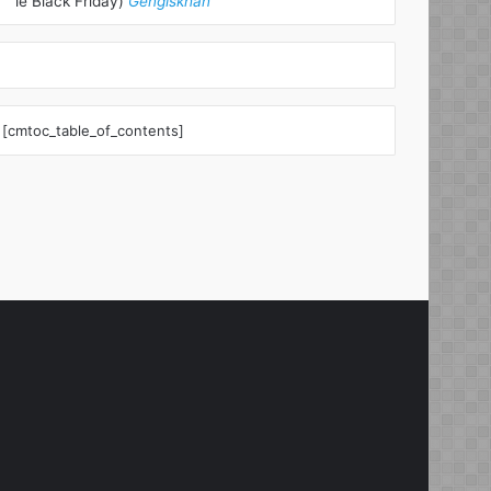
le Black Friday)
Gengiskhan
[cmtoc_table_of_contents]