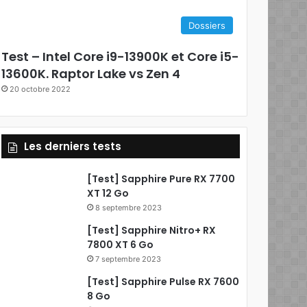
e
Dossiers
b
Test – Intel Core i9-13900K et Core i5-
o
13600K. Raptor Lake vs Zen 4
20 octobre 2022
o
k
Les derniers tests
[Test] Sapphire Pure RX 7700
XT 12 Go
8 septembre 2023
[Test] Sapphire Nitro+ RX
7800 XT 6 Go
7 septembre 2023
[Test] Sapphire Pulse RX 7600
8 Go