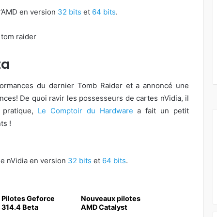
l d’AMD en version
32 bits
et
64 bits
.
ta
erformances du dernier Tomb Raider et a annoncé une
ces! De quoi ravir les possesseurs de cartes nVidia, il
 pratique,
Le Comptoir du Hardware
a fait un petit
ts !
 de nVidia en version
32 bits
et
64 bits
.
Pilotes Geforce
Nouveaux pilotes
314.4 Beta
AMD Catalyst