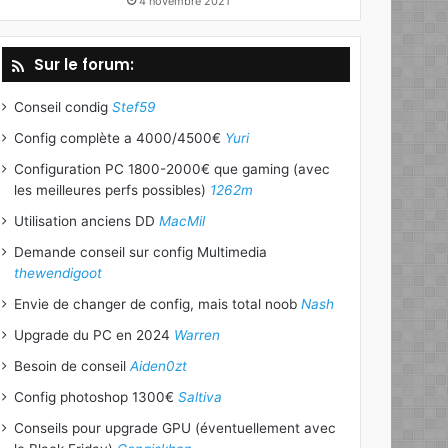
4 novembre 2021
Sur le forum:
Conseil condig
Stef59
Config complète a 4000/4500€
Yuri
Configuration PC 1800-2000€ que gaming (avec
les meilleures perfs possibles)
1262m
Utilisation anciens DD
MacMil
Demande conseil sur config Multimedia
thewendigoot
Envie de changer de config, mais total noob
Nash
Upgrade du PC en 2024
Warren
Besoin de conseil
Aiden0zt
Config photoshop 1300€
Saltiva
Conseils pour upgrade GPU (éventuellement avec