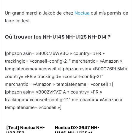
Un grand merci à Jakob de chez
Noctua
qui m’a permis de
faire ce test.
Où trouver les NH-U14S NH-U12S NH-D14 ?
[phpzon asin= »B00C76WV3O » country= »FR »
trackingid= »conseil-config-21″ merchantid= »Amazon »
templatename= »conseil »][phpzon asin= »B00C76RL5M »
country= »FR » trackingid= »conseil-config-21″
merchantid= »Amazon » templatename= »conseil »]
[phpzon asin= »B002VKVZ1A » country= »FR »
trackingid= »conseil-config-21″ merchantid= »Amazon »
templatename= »conseil »]
[Test] Noctua NH-
Noctua DX-3647 NH-
U9B SE2
U14S, NH-U12S et