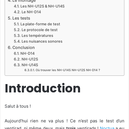
Le montage
Les NH-U12S & NH-U14S
Le NH-D14
Les tests
La plate-forme de test
Le protocole de test
Les températures
Les nuisances sonores
Conclusion
NH-D14
NH-U12S
NH-U14S
Où trouver les NH-U14S NH-U12S NH-D14 ?
Introduction
Salut à tous !
Aujourd’hui rien ne va plus ! Ce n’est pas le test d’un
ventirad, ni même deux, mais
trois
ventirads !
Noctua
a eu