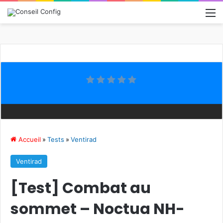
M
Accueil
»
Tests
»
Ventirad
Ventirad
[Test] Combat au
sommet – Noctua NH-