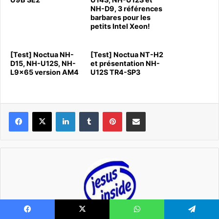
NH-D9, 3 références
barbares pour les
petits Intel Xeon!
[Test] Noctua NH-
[Test] Noctua NT-H2
D15, NH-U12S, NH-
et présentation NH-
L9x65 version AM4
U12S TR4-SP3
Linkedin
Tumblr
Pinterest
Pargater via Email