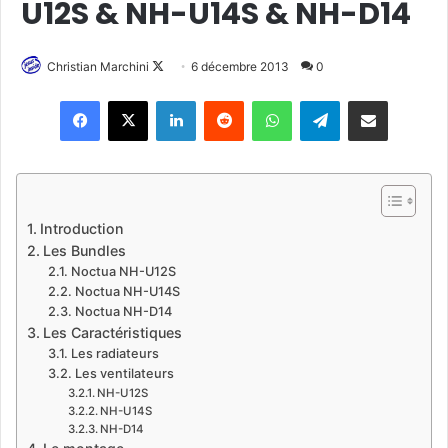
U12S & NH-U14S & NH-D14
Christian Marchini
F
6 décembre 2013
0
o
Linkedin
Reddit
WhatsApp
Telegram
Pargater via Email
l
l
o
w
o
Introduction
n
Les Bundles
X
Noctua NH-U12S
Noctua NH-U14S
Noctua NH-D14
Les Caractéristiques
Les radiateurs
Les ventilateurs
NH-U12S
NH-U14S
NH-D14