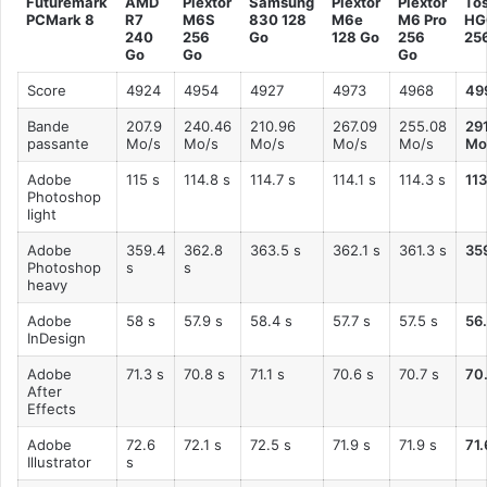
Futuremark
AMD
Plextor
Samsung
Plextor
Plextor
To
PCMark 8
R7
M6S
830 128
M6e
M6 Pro
HG
240
256
Go
128 Go
256
25
Go
Go
Go
Score
4924
4954
4927
4973
4968
49
Bande
207.9
240.46
210.96
267.09
255.08
29
passante
Mo/s
Mo/s
Mo/s
Mo/s
Mo/s
Mo
Adobe
115 s
114.8 s
114.7 s
114.1 s
114.3 s
113
Photoshop
light
Adobe
359.4
362.8
363.5 s
362.1 s
361.3 s
359
Photoshop
s
s
heavy
Adobe
58 s
57.9 s
58.4 s
57.7 s
57.5 s
56.
InDesign
Adobe
71.3 s
70.8 s
71.1 s
70.6 s
70.7 s
70.
After
Effects
Adobe
72.6
72.1 s
72.5 s
71.9 s
71.9 s
71.
Illustrator
s