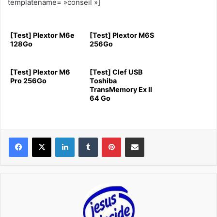
templatename= »conseil »]
[Test] Plextor M6e
[Test] Plextor M6S
128Go
256Go
[Test] Plextor M6
[Test] Clef USB
Pro 256Go
Toshiba
TransMemory Ex II
64 Go
Linkedin
Tumblr
Pinterest
Pargater via Email