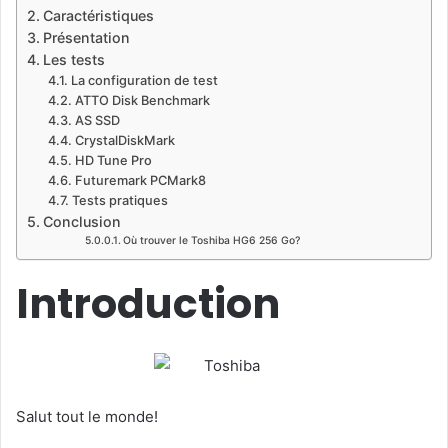
Caractéristiques
X
Présentation
Les tests
La configuration de test
ATTO Disk Benchmark
AS SSD
CrystalDiskMark
HD Tune Pro
Futuremark PCMark8
Tests pratiques
Conclusion
Où trouver le Toshiba HG6 256 Go?
Introduction
Salut tout le monde!