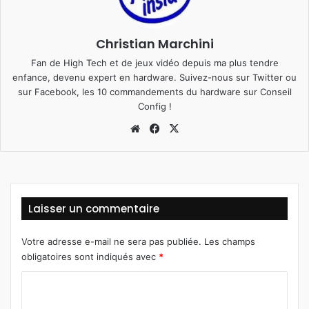
Christian Marchini
Fan de High Tech et de jeux vidéo depuis ma plus tendre
enfance, devenu expert en hardware. Suivez-nous sur
Twitter
ou
sur
Facebook
, les 10 commandements du hardware sur
Conseil
Config
!
We
Fa
X
bsi
ce
te
bo
ok
Laisser un commentaire
Votre adresse e-mail ne sera pas publiée.
Les champs
obligatoires sont indiqués avec
*
C
o