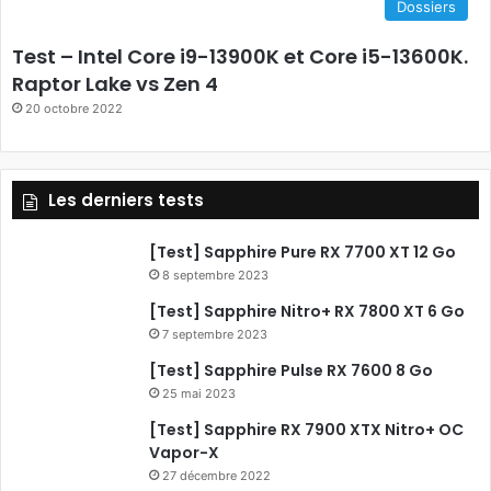
Dossiers
b
Test – Intel Core i9-13900K et Core i5-13600K.
o
Raptor Lake vs Zen 4
20 octobre 2022
o
k
Les derniers tests
[Test] Sapphire Pure RX 7700 XT 12 Go
8 septembre 2023
[Test] Sapphire Nitro+ RX 7800 XT 6 Go
7 septembre 2023
[Test] Sapphire Pulse RX 7600 8 Go
25 mai 2023
[Test] Sapphire RX 7900 XTX Nitro+ OC
Vapor-X
27 décembre 2022