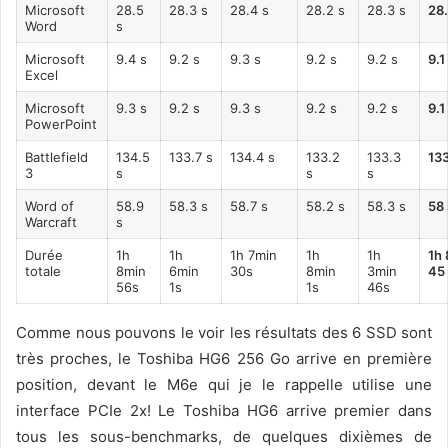
Microsoft
28.5
28.3 s
28.4 s
28.2 s
28.3 s
28.
Word
s
Microsoft
9.4 s
9.2 s
9.3 s
9.2 s
9.2 s
9.1
Excel
Microsoft
9.3 s
9.2 s
9.3 s
9.2 s
9.2 s
9.1
PowerPoint
Battlefield
134.5
133.7 s
134.4 s
133.2
133.3
133
3
s
s
s
Word of
58.9
58.3 s
58.7 s
58.2 s
58.3 s
58 
Warcraft
s
Durée
1h
1h
1h 7min
1h
1h
1h
totale
8min
6min
30s
8min
3min
45
56s
1s
1s
46s
Comme nous pouvons le voir les résultats des 6 SSD sont
très proches, le Toshiba HG6 256 Go arrive en première
position, devant le M6e qui je le rappelle utilise une
interface PCIe 2x! Le Toshiba HG6 arrive premier dans
tous les sous-benchmarks, de quelques dixièmes de