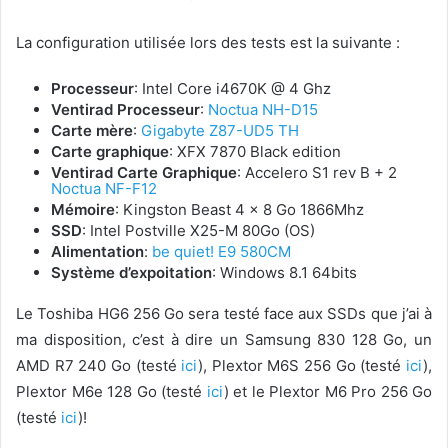
La configuration utilisée lors des tests est la suivante :
Processeur
: Intel Core i4670K @ 4 Ghz
Ventirad Processeur
:
Noctua NH-D15
Carte mère
:
Gigabyte Z87-UD5 TH
Carte graphique
: XFX 7870 Black edition
Ventirad Carte Graphique
: Accelero S1 rev B + 2
Noctua NF-F12
Mémoire
: Kingston Beast 4 x 8 Go 1866Mhz
SSD
: Intel Postville X25-M 80Go (OS)
Alimentation
:
be quiet! E9 580CM
Système d’expoitation
: Windows 8.1 64bits
Le Toshiba HG6 256 Go sera testé face aux SSDs que j’ai à
ma disposition, c’est à dire un Samsung 830 128 Go, un
AMD R7 240 Go (testé
ici
), Plextor M6S 256 Go (testé
ici
),
Plextor M6e 128 Go (testé
ici
) et le Plextor M6 Pro 256 Go
(testé
ici
)!