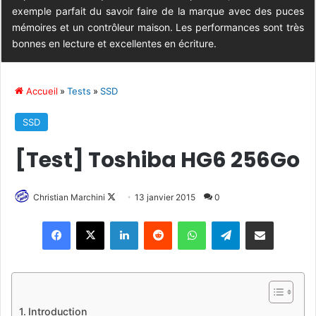
exemple parfait du savoir faire de la marque avec des puces
mémoires et un contrôleur maison. Les performances sont très
bonnes en lecture et excellentes en écriture.
Accueil
»
Tests
»
SSD
SSD
[Test] Toshiba HG6 256Go
Christian Marchini
F
13 janvier 2015
0
o
Linkedin
Reddit
WhatsApp
Telegram
Pargater via Email
l
l
o
w
o
Introduction
n