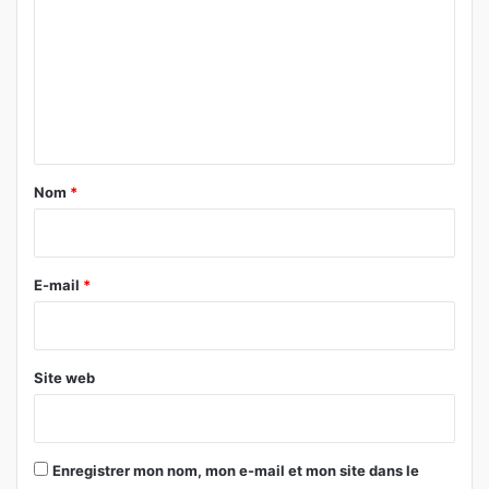
m
m
e
n
t
a
Nom
*
i
r
e
E-mail
*
*
Site web
Enregistrer mon nom, mon e-mail et mon site dans le