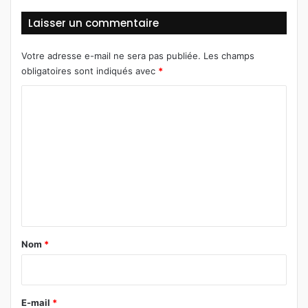
Laisser un commentaire
Votre adresse e-mail ne sera pas publiée.
Les champs
obligatoires sont indiqués avec
*
C
o
m
m
e
n
t
a
Nom
*
i
r
e
E-mail
*