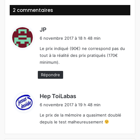
ok
2 commentaires
d
JP
i
6 novembre 2017 à 18 h 48 min
t
Le prix indiqué (90€) ne correspond pas du
tout à la réalité des prix pratiqués (170€
:
minimum).
Répondre
d
Hep ToiLabas
i
6 novembre 2017 à 19 h 48 min
t
Le prix de la mémoire a quasiment doublé
depuis le test malheureusement
: