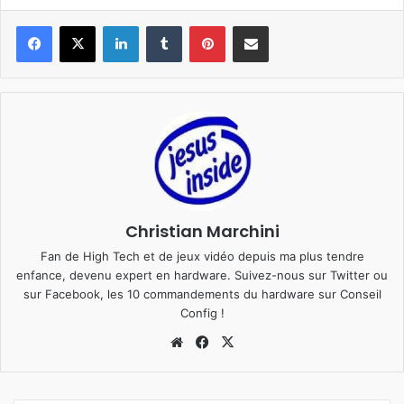
Linkedin
Tumblr
Pinterest
Pargater via Email
Christian Marchini
Fan de High Tech et de jeux vidéo depuis ma plus tendre
enfance, devenu expert en hardware. Suivez-nous sur
Twitter
ou
sur
Facebook
, les 10 commandements du hardware sur
Conseil
Config
!
We
Fa
X
bsi
ce
te
bo