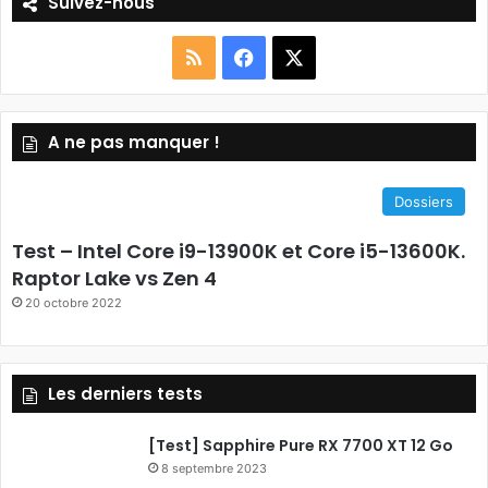
Suivez-nous
R
F
X
S
a
A ne pas manquer !
S
c
e
Dossiers
b
Test – Intel Core i9-13900K et Core i5-13600K.
o
Raptor Lake vs Zen 4
20 octobre 2022
o
k
Les derniers tests
[Test] Sapphire Pure RX 7700 XT 12 Go
8 septembre 2023