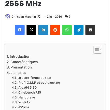
2666 MHz
Christian Marchini
F
2 juin 2016
2
o
Linkedin
Reddit
WhatsApp
Telegram
Pargater via Email
l
l
o
w
o
Introduction
n
Caractéristiques
X
Présentation
Les tests
La plate-forme de test
Profil X.M.P et overclocking
Aida64 5.30
Cinebench R15
Handbrake
WinRAR
WPrime