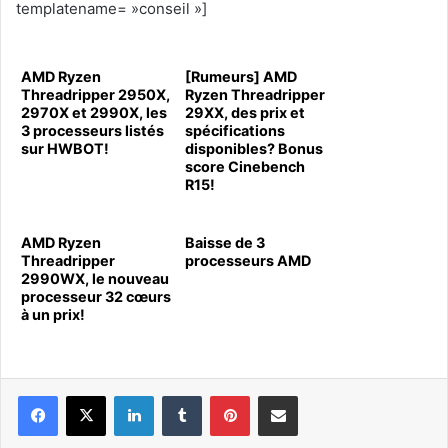
templatename= »conseil »]
AMD Ryzen
[Rumeurs] AMD
Threadripper 2950X,
Ryzen Threadripper
2970X et 2990X, les
29XX, des prix et
3 processeurs listés
spécifications
sur HWBOT!
disponibles? Bonus
score Cinebench
R15!
AMD Ryzen
Baisse de 3
Threadripper
processeurs AMD
2990WX, le nouveau
processeur 32 cœurs
à un prix!
Linkedin
Tumblr
Pinterest
Pargater via Email