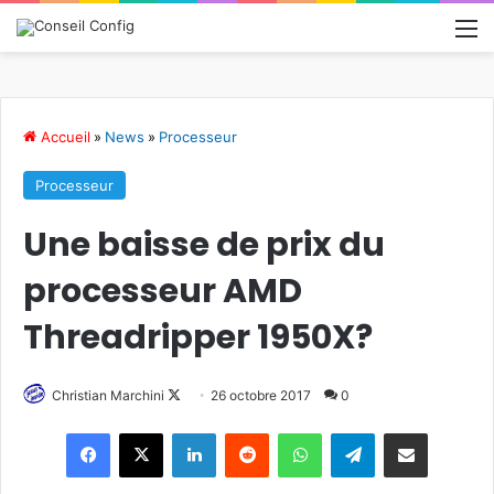
M
Accueil
»
News
»
Processeur
Processeur
Une baisse de prix du
processeur AMD
Threadripper 1950X?
Christian Marchini
F
26 octobre 2017
0
o
Linkedin
Reddit
WhatsApp
Telegram
Pargater via Email
l
l