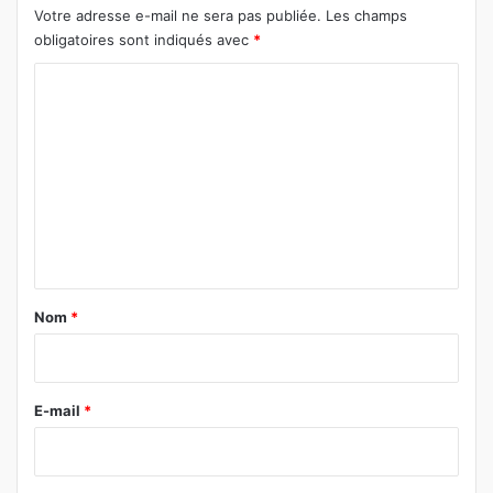
Votre adresse e-mail ne sera pas publiée.
Les champs
obligatoires sont indiqués avec
*
C
o
m
m
e
n
t
a
Nom
*
i
r
e
E-mail
*
*