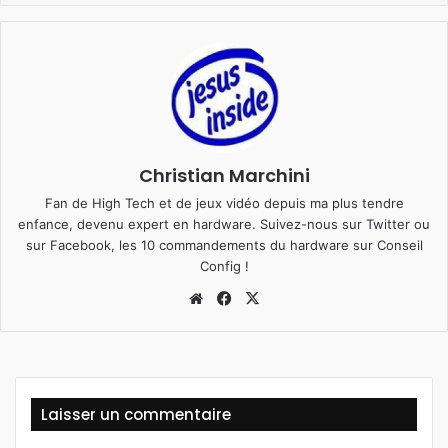
Christian Marchini
Fan de High Tech et de jeux vidéo depuis ma plus tendre
enfance, devenu expert en hardware. Suivez-nous sur
Twitter
ou
sur
Facebook
, les 10 commandements du hardware sur
Conseil
Config
!
We
Fa
X
bsi
ce
te
bo
ok
Laisser un commentaire