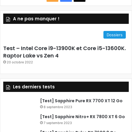
S
a
A ne pas manquer !
S
c
e
Dossiers
b
Test – Intel Core i9-13900K et Core i5-13600K.
o
Raptor Lake vs Zen 4
20 octobre 2022
o
k
Les derniers tests
[Test] Sapphire Pure RX 7700 XT 12 Go
8 septembre 2023
[Test] Sapphire Nitro+ RX 7800 XT 6 Go
7 septembre 2023