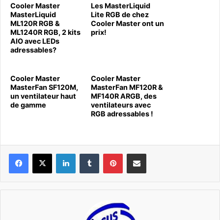
Cooler Master
Les MasterLiquid
MasterLiquid
Lite RGB de chez
ML120R RGB &
Cooler Master ont un
ML1240R RGB, 2 kits
prix!
AIO avec LEDs
adressables?
Cooler Master
Cooler Master
MasterFan SF120M,
MasterFan MF120R &
un ventilateur haut
MF140R ARGB, des
de gamme
ventilateurs avec
RGB adressables !
Linkedin
Tumblr
Pinterest
Pargater via Email