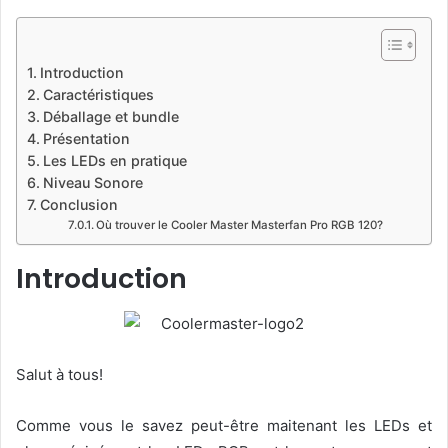
o
w
o
Introduction
n
Caractéristiques
X
Déballage et bundle
Présentation
Les LEDs en pratique
Niveau Sonore
Conclusion
Où trouver le Cooler Master Masterfan Pro RGB 120?
Introduction
Salut à tous!
Comme vous le savez peut-être maitenant les LEDs et