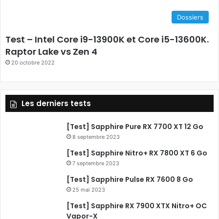
e
Dossiers
b
Test – Intel Core i9-13900K et Core i5-13600K.
o
Raptor Lake vs Zen 4
20 octobre 2022
o
k
Les derniers tests
[Test] Sapphire Pure RX 7700 XT 12 Go
8 septembre 2023
[Test] Sapphire Nitro+ RX 7800 XT 6 Go
7 septembre 2023
[Test] Sapphire Pulse RX 7600 8 Go
25 mai 2023
[Test] Sapphire RX 7900 XTX Nitro+ OC
Vapor-X