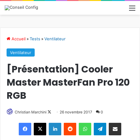
M
Accueil
»
Tests
»
Ventilateur
Ventilateur
[Présentation] Cooler
Master MasterFan Pro 120
RGB
Christian Marchini
F
26 novembre 2017
0
o
Linkedin
Reddit
WhatsApp
Telegram
Pargater via Email
l
l