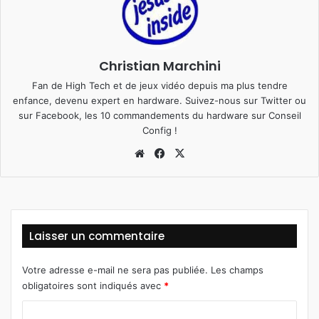
Christian Marchini
Fan de High Tech et de jeux vidéo depuis ma plus tendre
enfance, devenu expert en hardware. Suivez-nous sur
Twitter
ou
sur
Facebook
, les 10 commandements du hardware sur
Conseil
Config
!
We
Fa
X
bsi
ce
te
bo
ok
Laisser un commentaire
Votre adresse e-mail ne sera pas publiée.
Les champs
obligatoires sont indiqués avec
*
C