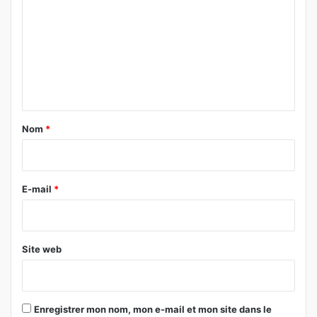
m
m
e
n
t
a
Nom
*
i
r
e
E-mail
*
*
Site web
Enregistrer mon nom, mon e-mail et mon site dans le