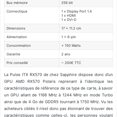
Bus mémoire
256 bit
Connectique
1 x Display Port 1.4
1 x HDMI
1 x DVI-D
Dimensions
17 x 11.2 cm
Alimentation
1 x 6-pin
Consommation
< 150 Watts
Garantie
2 ans
Prix conseillé
~ 200€ TTC
La Pulse ITX RX570 de chez Sapphire dispose donc d’un
GPU AMD RX570 Polaris reprenant à l’identique les
caractéristiques de référence de ce type de carte, à savoir
un GPU allant de 1168 MHz à 1244 MHz en mode Turbo
ainsi que de 4 Go de GDDR5 tournant à 1750 MHz. Vu les
acheteurs ciblés il n’est donc pas étonnant de trouver des
caractéristiques comme celles-ci, les personnes voulant