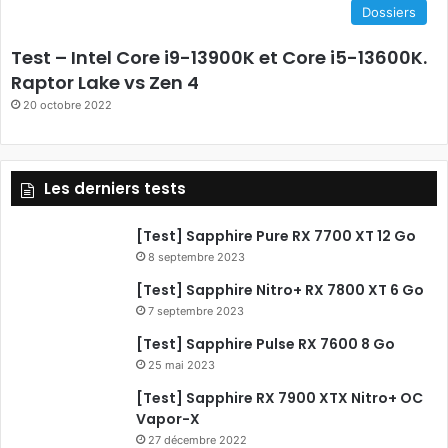
Dossiers
b
Test – Intel Core i9-13900K et Core i5-13600K.
o
Raptor Lake vs Zen 4
20 octobre 2022
o
k
Les derniers tests
[Test] Sapphire Pure RX 7700 XT 12 Go
8 septembre 2023
[Test] Sapphire Nitro+ RX 7800 XT 6 Go
7 septembre 2023
[Test] Sapphire Pulse RX 7600 8 Go
25 mai 2023
[Test] Sapphire RX 7900 XTX Nitro+ OC
Vapor-X
27 décembre 2022