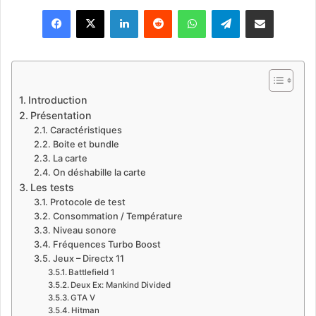
o
Linkedin
Reddit
WhatsApp
Telegram
Pargater via Email
l
l
o
w
o
Introduction
n
Présentation
X
Caractéristiques
Boite et bundle
La carte
On déshabille la carte
Les tests
Protocole de test
Consommation / Température
Niveau sonore
Fréquences Turbo Boost
Jeux – Directx 11
Battlefield 1
Deux Ex: Mankind Divided
GTA V
Hitman