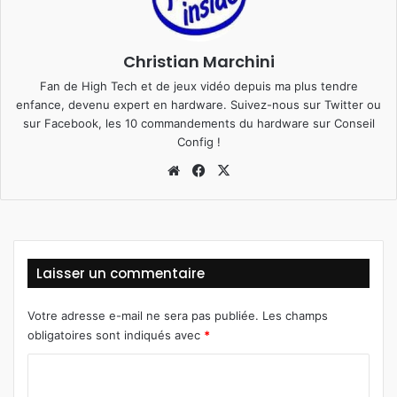
Christian Marchini
Fan de High Tech et de jeux vidéo depuis ma plus tendre
enfance, devenu expert en hardware. Suivez-nous sur
Twitter
ou
sur
Facebook
, les 10 commandements du hardware sur
Conseil
Config
!
We
Fa
X
bsi
ce
te
bo
ok
Laisser un commentaire
Votre adresse e-mail ne sera pas publiée.
Les champs
obligatoires sont indiqués avec
*
C
o