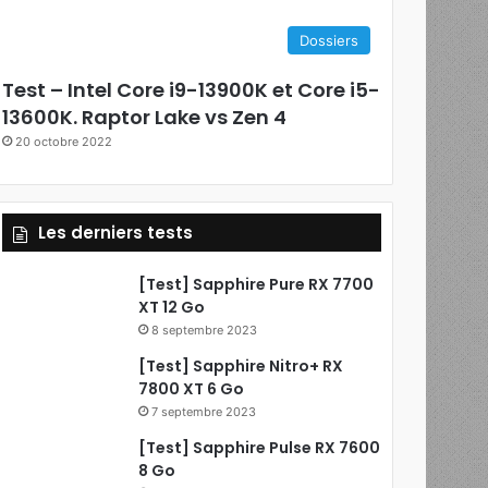
e
Dossiers
b
Test – Intel Core i9-13900K et Core i5-
o
13600K. Raptor Lake vs Zen 4
20 octobre 2022
o
k
Les derniers tests
[Test] Sapphire Pure RX 7700
XT 12 Go
8 septembre 2023
[Test] Sapphire Nitro+ RX
7800 XT 6 Go
7 septembre 2023
[Test] Sapphire Pulse RX 7600
8 Go