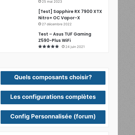
25 mai 2023
[Test] Sapphire RX 7900 XTX
Nitro+ OC Vapor-X
27 décembre 2022
Test – Asus TUF Gaming
Z590-Plus WiFi
24 juin 2021
Quels composants choisir?
Les configurations complètes
Config Personnalisée (forum)