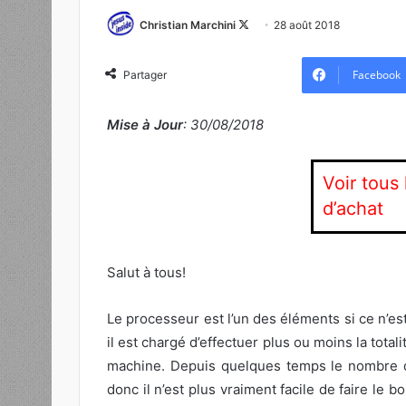
Christian Marchini
F
28 août 2018
o
l
Facebook
Partager
l
o
Mise à Jour
: 30/08/2018
w
o
n
Voir tous
X
d’achat
Salut à tous!
Le processeur est l’un des éléments si ce n’est
il est chargé d’effectuer plus ou moins la tota
machine. Depuis quelques temps le nombre d
donc il n’est plus vraiment facile de faire le