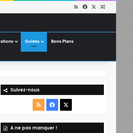
RSS
Facebook
X
Article aléat
ations
Guides
Bons Plans
Suivez-nous
R
F
X
S
a
A ne pas manquer !
S
c