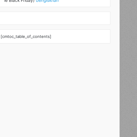
le Black Friday)
Gengiskhan
[cmtoc_table_of_contents]