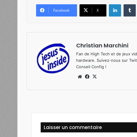
Linkedin
Tumb
Facebook
X
Christian Marchini
Fan de High Tech et de jeux vi
hardware. Suivez-nous sur
Twit
Conseil Config
!
We
Fa
X
bsi
ce
te
bo
ok
Laisser un commentaire