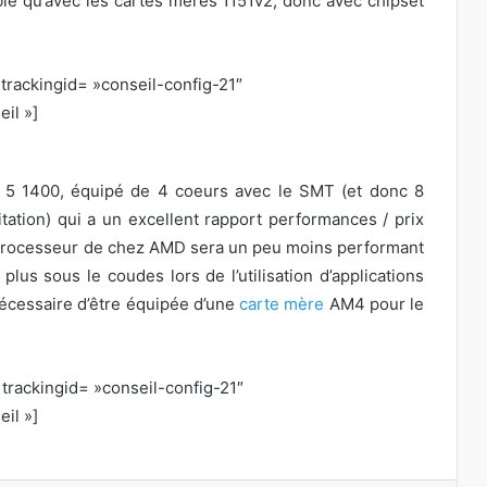
ible qu’avec les cartes mères 1151v2, donc avec chipset
rackingid= »conseil-config-21″
il »]
 5 1400, équipé de 4 coeurs avec le SMT (et donc 8
tation) qui a un excellent rapport performances / prix
e processeur de chez AMD sera un peu moins performant
plus sous le coudes lors de l’utilisation d’applications
 nécessaire d’être équipée d’une
carte mère
AM4 pour le
rackingid= »conseil-config-21″
il »]