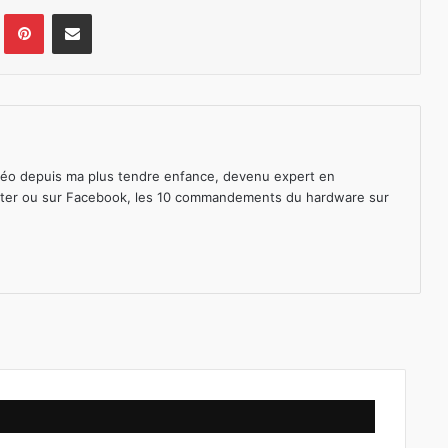
lr
Pinterest
Pargater via Email
déo depuis ma plus tendre enfance, devenu expert en
ter
ou sur
Facebook
, les 10 commandements du hardware sur