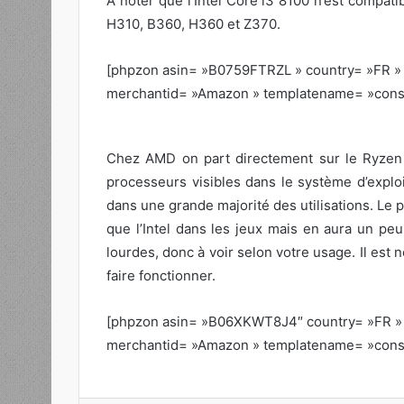
A noter que l’Intel Core i3 8100 n’est compat
H310, B360, H360 et Z370.
[phpzon asin= »B0759FTRZL » country= »FR » t
merchantid= »Amazon » templatename= »conse
Chez AMD on part directement sur le Ryzen
processeurs visibles dans le système d’exploi
dans une grande majorité des utilisations. L
que l’Intel dans les jeux mais en aura un peu 
lourdes, donc à voir selon votre usage. Il est
faire fonctionner.
[phpzon asin= »B06XKWT8J4″ country= »FR » t
merchantid= »Amazon » templatename= »conse