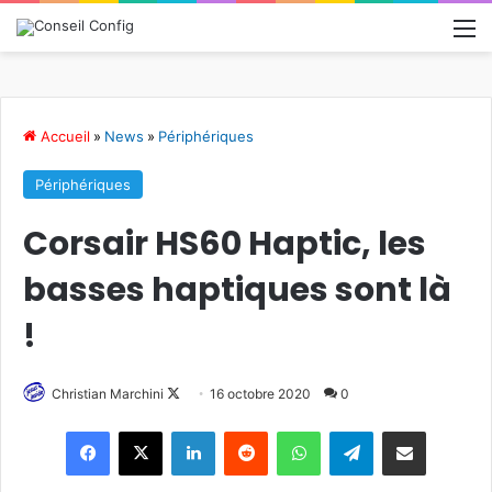
M
Accueil
»
News
»
Périphériques
Périphériques
Corsair HS60 Haptic, les
basses haptiques sont là
!
Follow
Christian Marchini
16 octobre 2020
0
on
Linkedin
Reddit
WhatsApp
Telegram
Pargater via Email
X