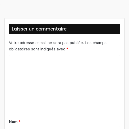
Laisser un commentaire
Votre adresse e-mail ne sera pas publiée.
Les champs
obligatoires sont indiqués avec
*
C
o
m
m
e
n
t
a
Nom
*
i