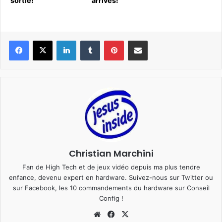
sortie!
arrivés!
Linkedin
Tumblr
Pinterest
Pargater via Email
Christian Marchini
Fan de High Tech et de jeux vidéo depuis ma plus tendre
enfance, devenu expert en hardware. Suivez-nous sur
Twitter
ou
sur
Facebook
, les 10 commandements du hardware sur
Conseil
Config
!
Website
Facebook
X