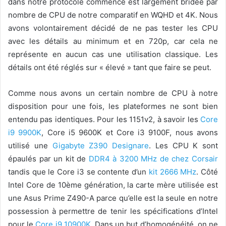
dans notre protocole commence est largement bridée par
nombre de CPU de notre comparatif en WQHD et 4K. Nous
avons volontairement décidé de ne pas tester les CPU
avec les détails au minimum et en 720p, car cela ne
représente en aucun cas une utilisation classique. Les
détails ont été réglés sur « élevé » tant que faire se peut.
Comme nous avons un certain nombre de CPU à notre
disposition pour une fois, les plateformes ne sont bien
entendu pas identiques. Pour les 1151v2, à savoir les
Core
i9 9900K
, Core i5 9600K et Core i3 9100F, nous avons
utilisé une
Gigabyte Z390 Designare
. Les CPU K sont
épaulés par un kit de
DDR4 à 3200 MHz de chez Corsair
tandis que le Core i3 se contente d’un
kit 2666 MHz
. Côté
Intel Core de 10ème génération, la carte mère utilisée est
une Asus Prime Z490-A parce qu’elle est la seule en notre
possession à permettre de tenir les spécifications d’Intel
pour le
Core i9 10900K
. Dans un but d’homogénéité, on ne