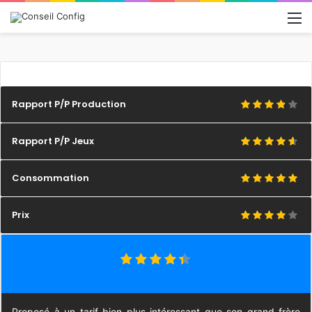
M
Rapport P/P Production
Rapport P/P Jeux
Consommation
Prix
Proposé à un tarif bien plus intéressant que son grand frère