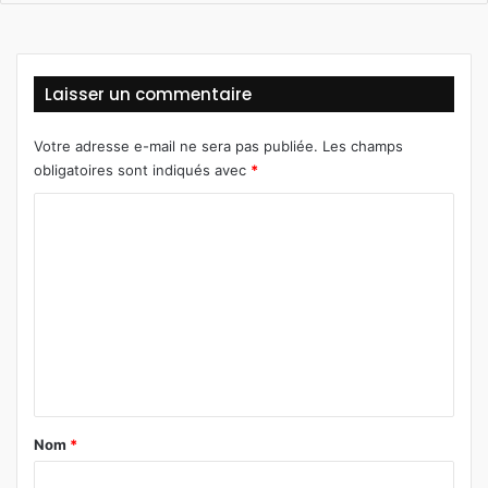
Laisser un commentaire
Votre adresse e-mail ne sera pas publiée.
Les champs
obligatoires sont indiqués avec
*
C
o
m
m
e
n
t
a
Nom
*
i