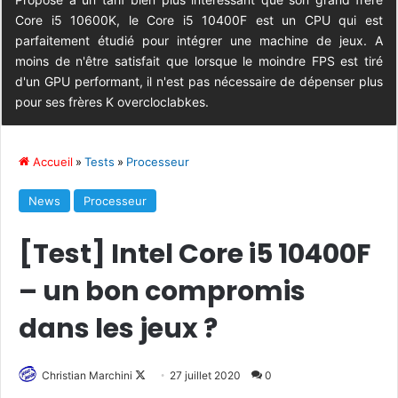
Core i5 10600K, le Core i5 10400F est un CPU qui est
parfaitement étudié pour intégrer une machine de jeux. A
moins de n'être satisfait que lorsque le moindre FPS est tiré
d'un GPU performant, il n'est pas nécessaire de dépenser plus
pour ses frères K overcloclabkes.
Accueil
»
Tests
»
Processeur
News
Processeur
[Test] Intel Core i5 10400F
– un bon compromis
dans les jeux ?
Follow
Christian Marchini
27 juillet 2020
0
on