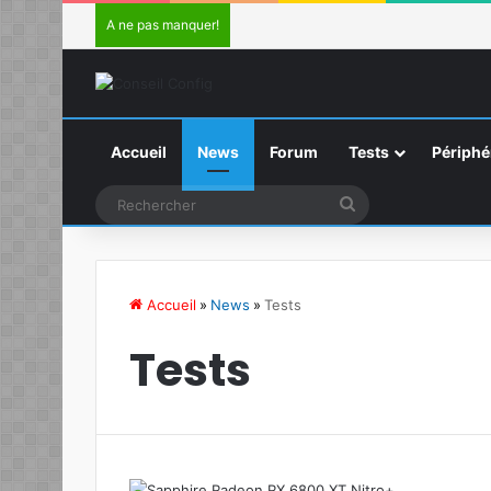
A ne pas manquer!
Accueil
News
Forum
Tests
Périphé
Rechercher
Accueil
»
News
»
Tests
Tests