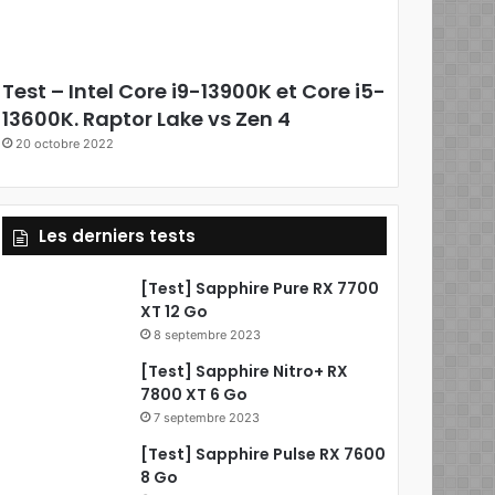
e
b
Test – Intel Core i9-13900K et Core i5-
o
13600K. Raptor Lake vs Zen 4
20 octobre 2022
o
k
Les derniers tests
[Test] Sapphire Pure RX 7700
XT 12 Go
8 septembre 2023
[Test] Sapphire Nitro+ RX
7800 XT 6 Go
7 septembre 2023
[Test] Sapphire Pulse RX 7600
8 Go