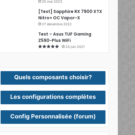
25 mai 2023
[Test] Sapphire RX 7900 XTX
Nitro+ OC Vapor-X
27 décembre 2022
Test – Asus TUF Gaming
Z590-Plus WiFi
24 juin 2021
Quels composants choisir?
Les configurations complètes
Config Personnalisée (forum)