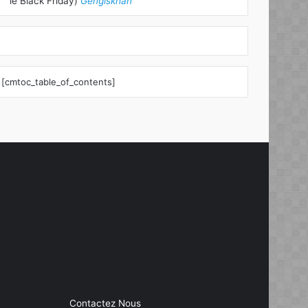
le Black Friday)
Gengiskhan
[cmtoc_table_of_contents]
Contactez Nous