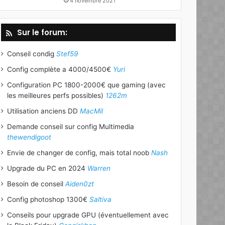
4 novembre 2021
Sur le forum:
Conseil condig
Stef59
Config complète a 4000/4500€
Yuri
Configuration PC 1800-2000€ que gaming (avec
les meilleures perfs possibles)
1262m
Utilisation anciens DD
MacMil
Demande conseil sur config Multimedia
thewendigoot
Envie de changer de config, mais total noob
Nash
Upgrade du PC en 2024
Warren
Besoin de conseil
Aiden0zt
Config photoshop 1300€
Saltiva
Conseils pour upgrade GPU (éventuellement avec