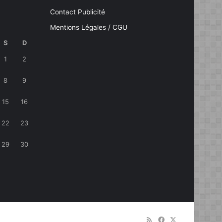
Contact Publicité
Mentions Légales / CGU
S
D
1
2
8
9
15
16
22
23
29
30
RSS
Facebook
X