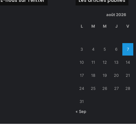
z-nous sur Twitter
Les articles publiés
août 2026
L
M
M
J
V
3
4
5
6
7
10
11
12
13
14
17
18
19
20
21
24
25
26
27
28
31
« Sep