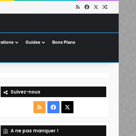
RSS
Facebook
X
Article aléat
ations
Guides
Bons Plans
Suivez-nous
R
F
X
S
a
A ne pas manquer !
S
c