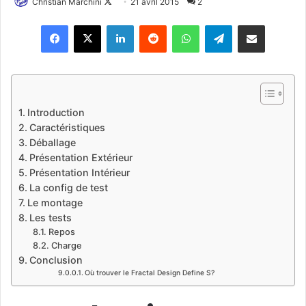
Christian Marchini
F
21 avril 2015
2
o
Linkedin
Reddit
WhatsApp
Telegram
Pargater via Email
l
l
o
w
o
Introduction
n
Caractéristiques
X
Déballage
Présentation Extérieur
Présentation Intérieur
La config de test
Le montage
Les tests
Repos
Charge
Conclusion
Où trouver le Fractal Design Define S?