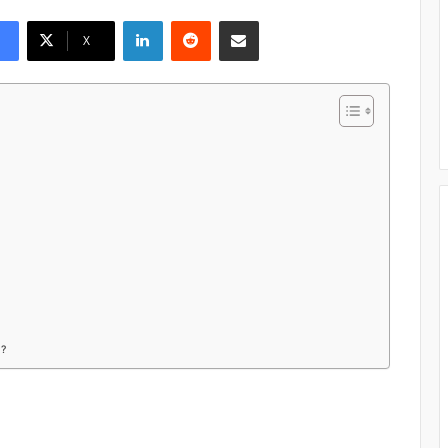
Linkedin
Reddit
Pargater via Email
X
 ?