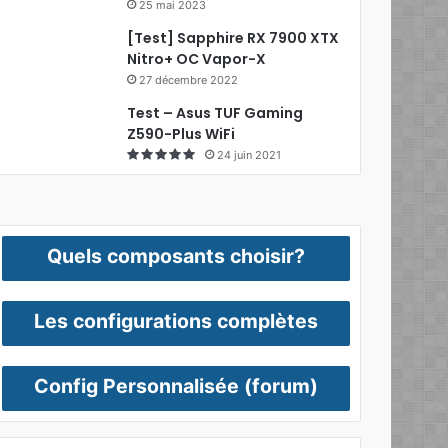
25 mai 2023
[Test] Sapphire RX 7900 XTX
Nitro+ OC Vapor-X
27 décembre 2022
Test – Asus TUF Gaming
Z590-Plus WiFi
24 juin 2021
Quels composants choisir?
Les configurations complètes
Config Personnalisée (forum)