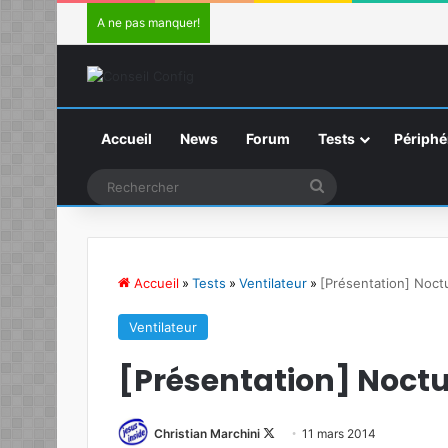
A ne pas manquer!
Accueil
News
Forum
Tests
Périphé
Rechercher
Accueil
»
Tests
»
Ventilateur
»
[Présentation] Noc
Ventilateur
[Présentation] Noctu
Christian Marchini
F
11 mars 2014