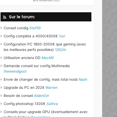
4 novembre 2021
Sur le forum:
Conseil condig
Stef59
Config complète a 4000/4500€
Yuri
Configuration PC 1800-2000€ que gaming (avec
les meilleures perfs possibles)
1262m
Utilisation anciens DD
MacMil
Demande conseil sur config Multimedia
thewendigoot
Envie de changer de config, mais total noob
Nash
Upgrade du PC en 2024
Warren
Besoin de conseil
Aiden0zt
Config photoshop 1300€
Saltiva
Conseils pour upgrade GPU (éventuellement avec