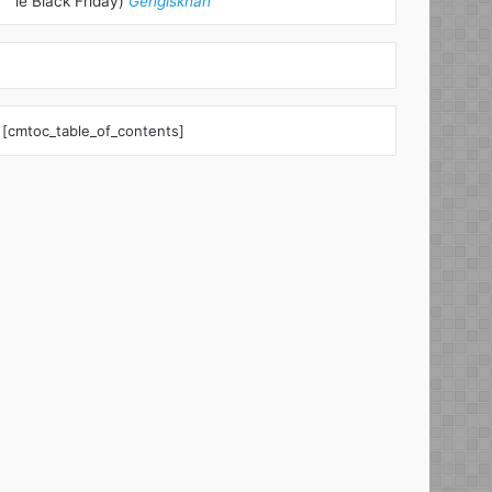
le Black Friday)
Gengiskhan
[cmtoc_table_of_contents]