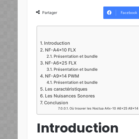
o
l
Facebook
Partager
l
o
w
o
Introduction
n
NF-A4x10 FLX
X
Présentation et bundle
NF-A6x25 FLX
Présentation et bundle
NF-A9x14 PWM
Présentation et bundle
Les caractéristiques
Les Nuisances Sonores
Conclusion
Où trouver les Noctua A4x-10 A6x25 A9x14
Introduction