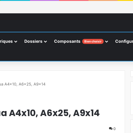
riques
Dossiers
Composants
Configur
Bien choisir
tua A4x10, A6x25, A9x14
a A4x10, A6x25, A9x14
0