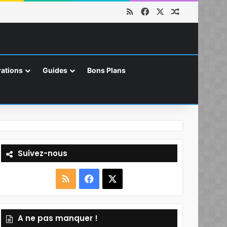
RSS
Facebook
X
Article aléat
ations
Guides
Bons Plans
Suivez-nous
R
F
X
S
a
A ne pas manquer !
S
c