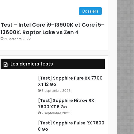
e
Dossiers
b
Test – Intel Core i9-13900K et Core i5-
o
13600K. Raptor Lake vs Zen 4
20 octobre 2022
o
k
Les derniers tests
[Test] Sapphire Pure RX 7700
XT 12 Go
8 septembre 2023
[Test] Sapphire Nitro+ RX
7800 XT 6 Go
7 septembre 2023
[Test] Sapphire Pulse RX 7600
8 Go