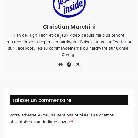
Christian Marchini
Fan de High Tech et de jeux vidéo depuis ma plus tendre
enfance, devenu expert en hardware. Suivez-nous sur
Twitter
ou
sur
Facebook
, les 10 commandements du hardware sur
Conseil
Config
!
We
Fa
X
bsi
ce
te
bo
ok
Laisser un commentaire
Votre adresse e-mail ne sera pas publiée.
Les champs
obligatoires sont indiqués avec
*
C