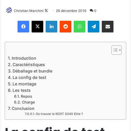
Christian Marchini
F
26 décembre 2016
0
o
Linkedin
Reddit
WhatsApp
Telegram
Pargater via Email
l
l
o
w
o
Introduction
n
Caractéristiques
X
Déballage et bundle
La config de test
Le montage
Les tests
Repos
Charge
Conclusion
Où trouver le NZXT S340 Elite ?