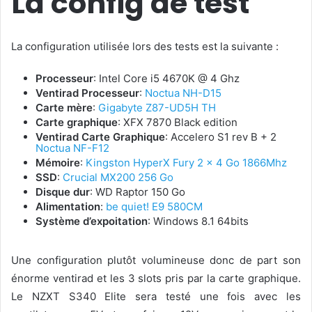
La config de test
La configuration utilisée lors des tests est la suivante :
Processeur
: Intel Core i5 4670K @ 4 Ghz
Ventirad Processeur
:
Noctua NH-D15
Carte mère
:
Gigabyte Z87-UD5H TH
Carte graphique
: XFX 7870 Black edition
Ventirad Carte Graphique
: Accelero S1 rev B + 2
Noctua NF-F12
Mémoire
:
Kingston HyperX Fury 2 x 4 Go 1866Mhz
SSD
:
Crucial MX200 256 Go
Disque dur
: WD Raptor 150 Go
Alimentation
:
be quiet! E9 580CM
Système d’expoitation
: Windows 8.1 64bits
Une configuration plutôt volumineuse donc de part son
énorme ventirad et les 3 slots pris par la carte graphique.
Le NZXT S340 Elite sera testé une fois avec les