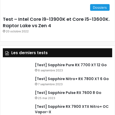
e
Dossiers
b
Test – Intel Core i9-13900K et Core i5-13600K.
o
Raptor Lake vs Zen 4
20 octobre 2022
o
k
Les derniers tests
[Test] Sapphire Pure RX 7700 XT 12 Go
8 septembre 2023
[Test] Sapphire Nitro+ RX 7800 XT 6 Go
7 septembre 2023
[Test] Sapphire Pulse RX 7600 8 Go
25 mai 2023
[Test] Sapphire RX 7900 XTX Nitro+ OC
Vapor-X