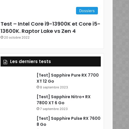
e
Dossiers
b
Test – Intel Core i9-13900K et Core i5-
o
13600K. Raptor Lake vs Zen 4
20 octobre 2022
o
k
Les derniers tests
[Test] Sapphire Pure RX 7700
XT 12 Go
8 septembre 2023
[Test] Sapphire Nitro+ RX
7800 XT 6 Go
7 septembre 2023
[Test] Sapphire Pulse RX 7600
8 Go