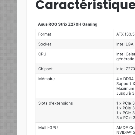
Caractéristiqu
Asus ROG Strix Z270H Gaming
Format
ATX (30.5
Socket
Intel LGA
CPU
Intel Cel
génératio
Chipset
Intel Z270
Mémoire
4 x DDR4 
Support 
Maximum 
Jusqu'à 
Slots d'extensions
1 x PCIe 3
1 x PCIe 3
1 x PCIe 3
3 x PCIe 
Multi-GPU
AMD® Cro
NVIDIA® S