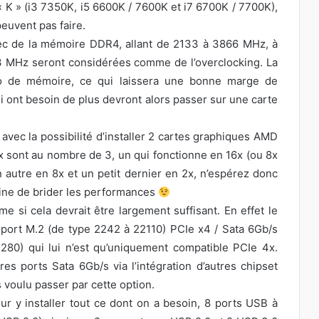
« K » (i3 7350K, i5 6600K / 7600K et i7 6700K / 7700K),
euvent pas faire.
ec de la mémoire DDR4, allant de 2133 à 3866 MHz, à
3 MHz seront considérées comme de l’overclocking. La
o de mémoire, ce qui laissera une bonne marge de
nt besoin de plus devront alors passer sur une carte
avec la possibilité d’installer 2 cartes graphiques AMD
6x sont au nombre de 3, un qui fonctionne en 16x (ou 8x
n autre en 8x et un petit dernier en 2x, n’espérez donc
eine de brider les performances
me si cela devrait être largement suffisant. En effet le
1 port M.2 (de type 2242 à 22110) PCIe x4 / Sata 6Gb/s
280) qui lui n’est qu’uniquement compatible PCIe 4x.
res ports Sata 6Gb/s via l’intégration d’autres chipset
voulu passer par cette option.
our y installer tout ce dont on a besoin, 8 ports USB à