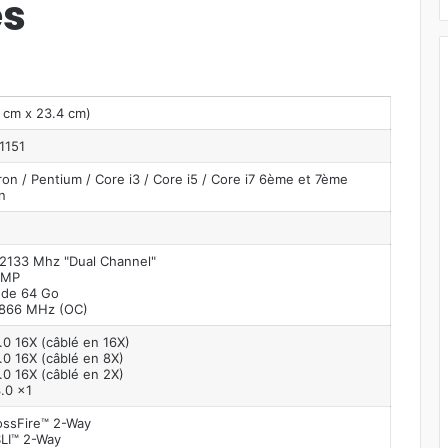
es
 cm x 23.4 cm)
 1151
eron / Pentium / Core i3 / Core i5 / Core i7 6ème et 7ème
n
2133 Mhz "Dual Channel"
XMP
de 64 Go
3866 MHz (OC)
.0 16X (câblé en 16X)
.0 16X (câblé en 8X)
.0 16X (câblé en 2X)
3.0 x1
ssFire™ 2-Way
LI™ 2-Way