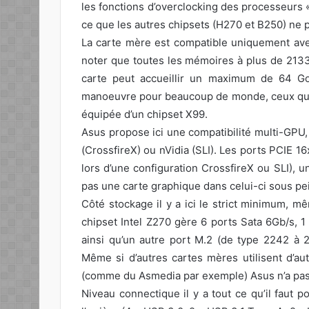
les fonctions d’overclocking des processeurs 
ce que les autres chipsets (H270 et B250) ne p
La carte mère est compatible uniquement av
noter que toutes les mémoires à plus de 213
carte peut accueillir un maximum de 64 G
manoeuvre pour beaucoup de monde, ceux qui o
équipée d’un chipset X99.
Asus propose ici une compatibilité multi-GPU, 
(CrossfireX) ou nVidia (SLI). Les ports PCIE 1
lors d’une configuration CrossfireX ou SLI), u
pas une carte graphique dans celui-ci sous p
Côté stockage il y a ici le strict minimum, mê
chipset Intel Z270 gère 6 ports Sata 6Gb/s, 
ainsi qu’un autre port M.2 (de type 2242 à 2
Même si d’autres cartes mères utilisent d’aut
(comme du Asmedia par exemple) Asus n’a pas 
Niveau connectique il y a tout ce qu’il faut p