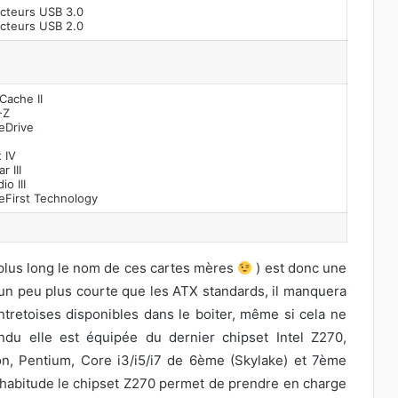
cteurs USB 3.0
cteurs USB 2.0
ache II
-Z
eDrive
 IV
r III
io III
First Technology
plus long le nom de ces cartes mères
) est donc une
un peu plus courte que les ATX standards, il manquera
ntretoises disponibles dans le boiter, même si cela ne
du elle est équipée du dernier chipset Intel Z270,
on, Pentium, Core i3/i5/i7 de 6ème (Skylake) et 7ème
habitude le chipset Z270 permet de prendre en charge