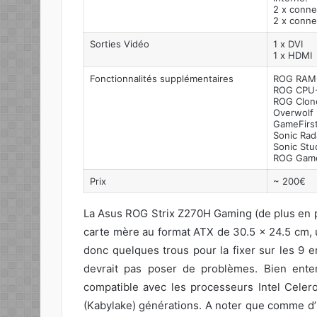
2 x conne
2 x conne
Sorties Vidéo
1 x DVI
1 x HDMI
Fonctionnalités supplémentaires
ROG RAMC
ROG CPU
ROG Clon
Overwolf
GameFirst
Sonic Rada
Sonic Stud
ROG Game
Prix
~ 200€
La Asus ROG Strix Z270H Gaming (de plus en 
carte mère au format ATX de 30.5 x 24.5 cm, 
donc quelques trous pour la fixer sur les 9 e
devrait pas poser de problèmes. Bien enten
compatible avec les processeurs Intel Celer
(Kabylake) générations. A noter que comme d’