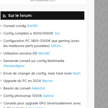
4 novembre 2021
Sur le forum:
Conseil condig
Stef59
Config complète a 4000/4500€
Yuri
Configuration PC 1800-2000€ que gaming (avec
les meilleures perfs possibles)
1262m
Utilisation anciens DD
MacMil
Demande conseil sur config Multimedia
thewendigoot
Envie de changer de config, mais total noob
Nash
Upgrade du PC en 2024
Warren
Besoin de conseil
Aiden0zt
Config photoshop 1300€
Saltiva
Conseils pour upgrade GPU (éventuellement avec