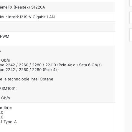
emeFX (Realtek) S1220A
leur Intel® I219-V Gigabit LAN
n PWM
:
6 Gb/s
ype 2242 / 2260 / 2280 / 22110 (Pcie 4x ou Sata 6 Gb/s)
ype 2242 / 2260 / 2280 (Pcie 4x)
e la technologie Intel Optane
ASM1061:
6 Gb/s
rrière:
.0
.0
.1 Type-A