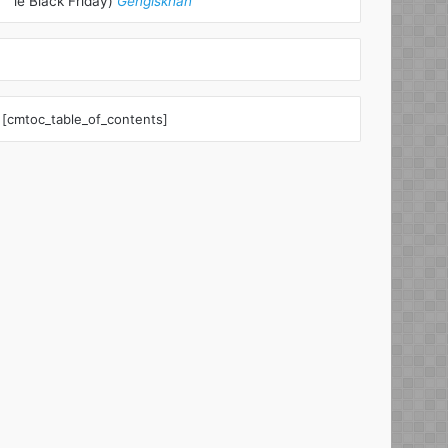
le Black Friday)
Gengiskhan
[cmtoc_table_of_contents]