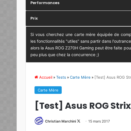
Performances
Prix
Si vous cherchez une carte mère équipée de compo
les fonctionnalités "utiles" sans partir dans l'outr
alors la Asus ROG Z270H Gaming peut être faite pour
peu plus que chez la concurrence ;)
Accueil
»
Tests
»
Carte Mère
»
[Test] Asus ROG St
Carte Mère
[Test] Asus ROG Stri
Christian Marchini
F
15 mars 2017
o