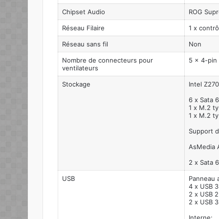
Chipset Audio
ROG Supr
Réseau Filaire
1 x contrô
Réseau sans fil
Non
Nombre de connecteurs pour
5 x 4-pi
ventilateurs
Stockage
Intel Z270
6 x Sata 
1 x M.2 t
1 x M.2 t
Support d
AsMedia 
2 x Sata 
USB
Panneau a
4 x USB 3
2 x USB 2
2 x USB 3
Interne: