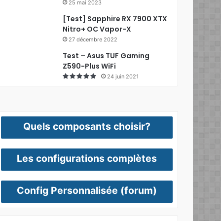
25 mai 2023
[Test] Sapphire RX 7900 XTX
Nitro+ OC Vapor-X
27 décembre 2022
Test – Asus TUF Gaming
Z590-Plus WiFi
24 juin 2021
Quels composants choisir?
Les configurations complètes
Config Personnalisée (forum)