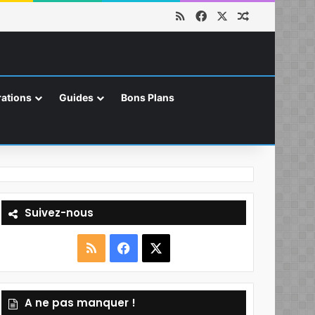
RSS
Facebook
X
Article aléat
ations
Guides
Bons Plans
Suivez-nous
R
F
X
S
a
A ne pas manquer !
S
c