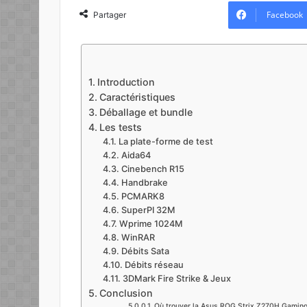
l
Facebook
Partager
l
o
w
o
Introduction
n
Caractéristiques
X
Déballage et bundle
Les tests
La plate-forme de test
Aida64
Cinebench R15
Handbrake
PCMARK8
SuperPI 32M
Wprime 1024M
WinRAR
Débits Sata
Débits réseau
3DMark Fire Strike & Jeux
Conclusion
Où trouver la Asus ROG Strix Z270H Gamin