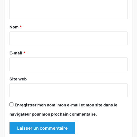
n
t
a
Nom
*
i
r
e
E-mail
*
*
Site web
Enregistrer mon nom, mon e-mail et mon site dans le
navigateur pour mon prochain commentaire.