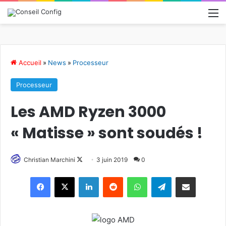
M
Accueil
»
News
»
Processeur
Processeur
Les AMD Ryzen 3000
« Matisse » sont soudés !
Follow
Christian Marchini
3 juin 2019
0
on
Linkedin
Reddit
WhatsApp
Telegram
Pargater via Email
X