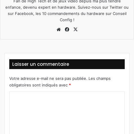
Fan de High Tech et de jeux vidéo depuis ma plus tendre
enfance, devenu expert en hardware. Suivez-nous sur
Twitter
ou
sur
Facebook
, les 10 commandements du hardware sur
Conseil
Config
!
Website
Facebook
X
Laisser un commentaire
Votre adresse e-mail ne sera pas publiée.
Les champs
obligatoires sont indiqués avec
*
C
o
m
m
e