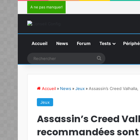
A ne pas manquer!
Accueil
News
Forum
Tests
Périphé
Rechercher
Accueil
»
News
»
Jeux
»
Assassin’s Creed Valhalla
Jeux
Assassin’s Creed Valh
recommandées sont d