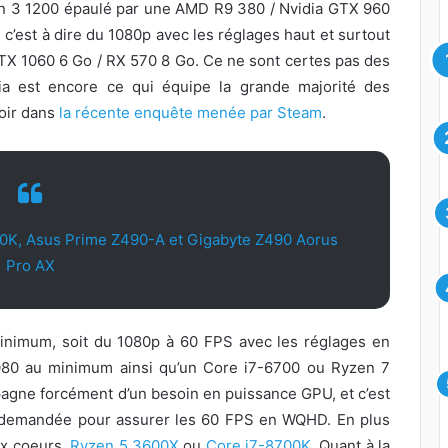
n 3 1200 épaulé par une AMD R9 380 / Nvidia GTX 960
’est à dire du 1080p avec les réglages haut et surtout
X 1060 6 Go / RX 570 8 Go. Ce ne sont certes pas des
ia est encore ce qui équipe la grande majorité des
oir dans
la récente enquête menée par Steam
.
600K, Asus Prime Z490-A et Gigabyte Z490 Aorus
Pro AX
minimum, soit du 1080p à 60 FPS avec les réglages en
080 au minimum ainsi qu’un Core i7-6700 ou Ryzen 7
pagne forcément d’un besoin en puissance GPU, et c’est
 demandée pour assurer les 60 FPS en WQHD. En plus
ix coeurs,
Ryzen 5 3600X
ou
Core i7-8700K
. Quant à la