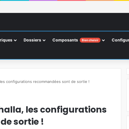
riques
Dossiers
Composants
Configur
Bien choisir
, les configurations recommandées sont de sortie !
alla, les configurations
e sortie !