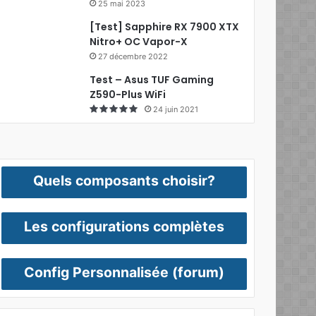
25 mai 2023
[Test] Sapphire RX 7900 XTX
Nitro+ OC Vapor-X
27 décembre 2022
Test – Asus TUF Gaming
Z590-Plus WiFi
24 juin 2021
Quels composants choisir?
Les configurations complètes
Config Personnalisée (forum)