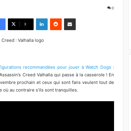
0
Linkedin
Reddit
Pargater via Email
X
figurations recommandées pour jouer à Watch Dogs :
 Assassin’s Creed Valhalla qui passe à la casserole ! En
novembre prochain et ceux qui sont fans veulent tout de
où au contraire s’ils sont tranquilles.