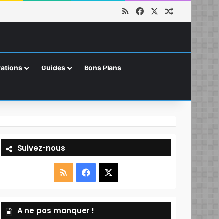
RSS
Facebook
X
Article aléat
ations
Guides
Bons Plans
Suivez-nous
RSS
Facebook
X
A ne pas manquer !