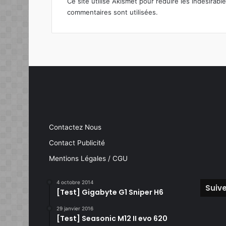
Ce site utilise Akismet pour réduire les indésirabl
commentaires sont utilisées
.
Contactez Nous
Contact Publicité
Mentions Légales / CGU
4 octobre 2014
Suive
[Test] Gigabyte G1 Sniper H6
29 janvier 2016
[Test] Seasonic M12 II evo 620