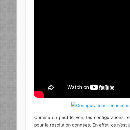
Comme on peut le voir, les configurations
pour la résolution données. En effet, ce n’est