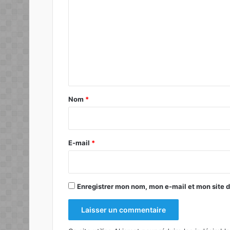
o
m
m
e
n
t
a
Nom
*
i
r
e
E-mail
*
*
Enregistrer mon nom, mon e-mail et mon site 