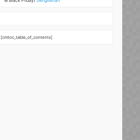
le Black Friday)
Gengiskhan
[cmtoc_table_of_contents]