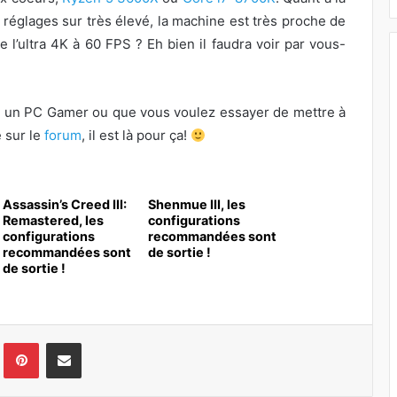
réglages sur très élevé, la machine est très proche de
l’ultra 4K à 60 FPS ? Eh bien il faudra voir par vous-
e un PC Gamer ou que vous voulez essayer de mettre à
e sur le
forum
, il est là pour ça!
Assassin’s Creed III:
Shenmue III, les
Remastered, les
configurations
configurations
recommandées sont
recommandées sont
de sortie !
de sortie !
Tumblr
Pinterest
Pargater via Email