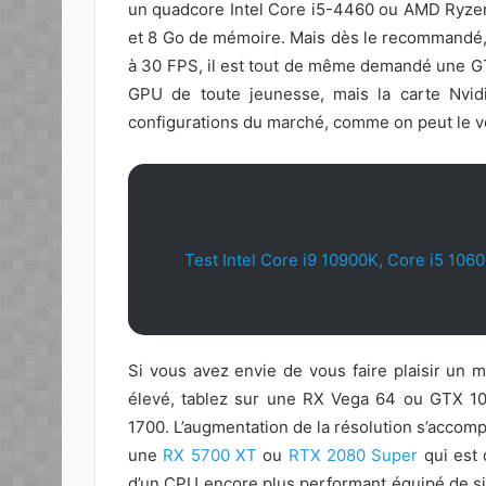
un quadcore Intel Core i5-4460 ou AMD Ryze
et 8 Go de mémoire. Mais dès le recommandé, c
à 30 FPS, il est tout de même demandé une GT
GPU de toute jeunesse, mais la carte Nvid
configurations du marché, comme on peut le v
Test Intel Core i9 10900K, Core i5 10
Si vous avez envie de vous faire plaisir un 
élevé, tablez sur une RX Vega 64 ou GTX 1
1700. L’augmentation de la résolution s’accom
une
RX 5700 XT
ou
RTX 2080 Super
qui est
d’un CPU encore plus performant équipé de s