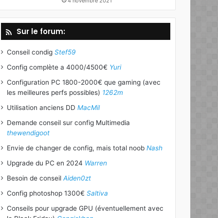
4 novembre 2021
Sur le forum:
Conseil condig
Stef59
Config complète a 4000/4500€
Yuri
Configuration PC 1800-2000€ que gaming (avec
les meilleures perfs possibles)
1262m
Utilisation anciens DD
MacMil
Demande conseil sur config Multimedia
thewendigoot
Envie de changer de config, mais total noob
Nash
Upgrade du PC en 2024
Warren
Besoin de conseil
Aiden0zt
Config photoshop 1300€
Saltiva
Conseils pour upgrade GPU (éventuellement avec