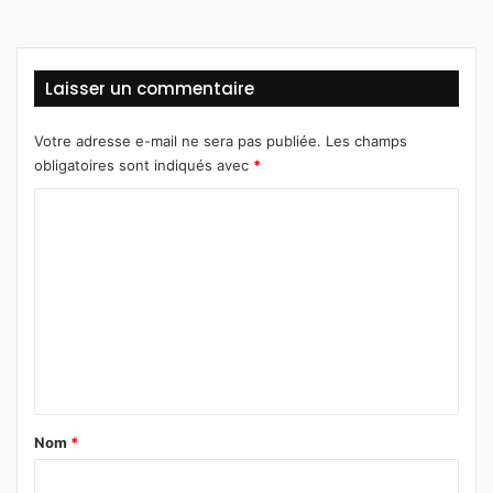
Laisser un commentaire
Votre adresse e-mail ne sera pas publiée.
Les champs
obligatoires sont indiqués avec
*
C
o
m
m
e
n
t
a
Nom
*
i