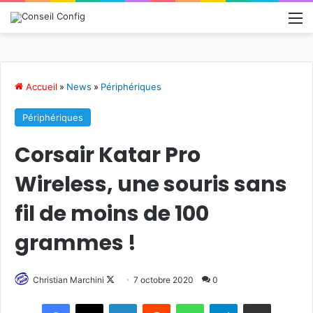
M
Accueil
»
News
»
Périphériques
Périphériques
Corsair Katar Pro
Wireless, une souris sans
fil de moins de 100
grammes !
Follow
Christian Marchini
7 octobre 2020
0
on
Linkedin
Reddit
WhatsApp
Telegram
Pargater via Email
X