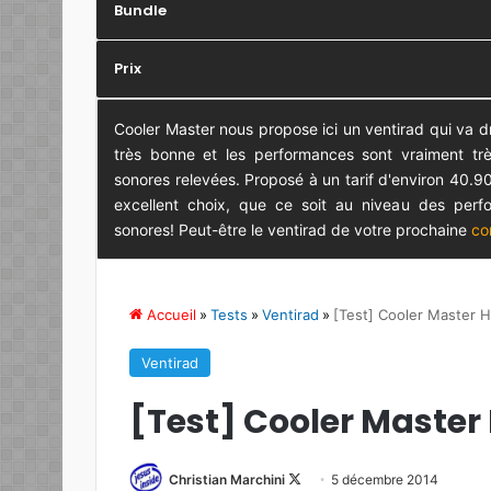
Bundle
Prix
Cooler Master nous propose ici un ventirad qui va dro
très bonne et les performances sont vraiment tr
sonores relevées. Proposé à un tarif d'environ 40.9
excellent choix, que ce soit au niveau des perf
sonores! Peut-être le ventirad de votre prochaine
co
Accueil
»
Tests
»
Ventirad
»
[Test] Cooler Master 
Ventirad
[Test] Cooler Master 
Christian Marchini
F
5 décembre 2014