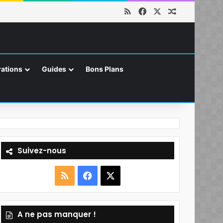
RSS
Facebook
X
Article aléat
ations
Guides
Bons Plans
Suivez-nous
R
F
X
S
a
A ne pas manquer !
S
c