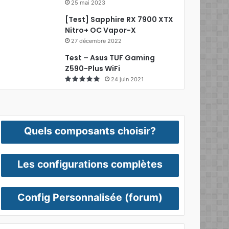
25 mai 2023
[Test] Sapphire RX 7900 XTX
Nitro+ OC Vapor-X
27 décembre 2022
Test – Asus TUF Gaming
Z590-Plus WiFi
24 juin 2021
Quels composants choisir?
Les configurations complètes
Config Personnalisée (forum)