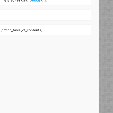
le Black Friday)
Gengiskhan
[cmtoc_table_of_contents]