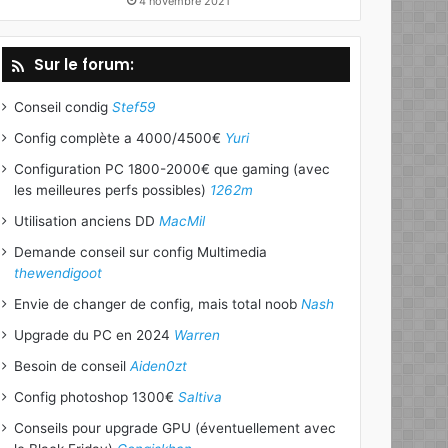
4 novembre 2021
Sur le forum:
Conseil condig
Stef59
Config complète a 4000/4500€
Yuri
Configuration PC 1800-2000€ que gaming (avec
les meilleures perfs possibles)
1262m
Utilisation anciens DD
MacMil
Demande conseil sur config Multimedia
thewendigoot
Envie de changer de config, mais total noob
Nash
Upgrade du PC en 2024
Warren
Besoin de conseil
Aiden0zt
Config photoshop 1300€
Saltiva
Conseils pour upgrade GPU (éventuellement avec