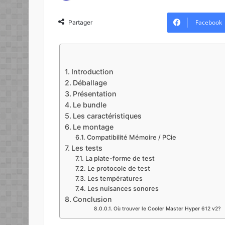
o
l
Facebook
Partager
l
o
w
o
Introduction
n
Déballage
X
Présentation
Le bundle
Les caractéristiques
Le montage
Compatibilité Mémoire / PCie
Les tests
La plate-forme de test
Le protocole de test
Les températures
Les nuisances sonores
Conclusion
Où trouver le Cooler Master Hyper 612 v2?