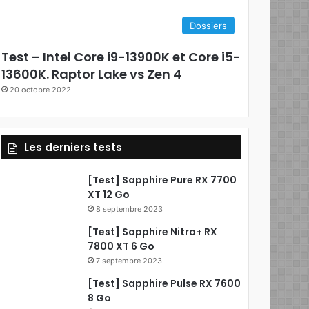
e
Dossiers
b
Test – Intel Core i9-13900K et Core i5-
o
13600K. Raptor Lake vs Zen 4
20 octobre 2022
o
k
Les derniers tests
[Test] Sapphire Pure RX 7700
XT 12 Go
8 septembre 2023
[Test] Sapphire Nitro+ RX
7800 XT 6 Go
7 septembre 2023
[Test] Sapphire Pulse RX 7600
8 Go