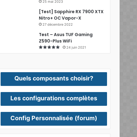
25 mai 2023
[Test] Sapphire RX 7900 XTX
Nitro+ OC Vapor-X
27 décembre 2022
Test – Asus TUF Gaming
Z590-Plus WiFi
24 juin 2021
Quels composants choisir?
Les configurations complètes
Config Personnalisée (forum)