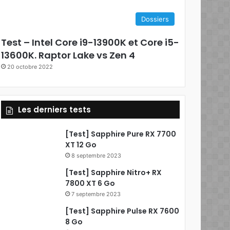
e
Dossiers
b
Test – Intel Core i9-13900K et Core i5-
o
13600K. Raptor Lake vs Zen 4
20 octobre 2022
o
k
Les derniers tests
[Test] Sapphire Pure RX 7700
XT 12 Go
8 septembre 2023
[Test] Sapphire Nitro+ RX
7800 XT 6 Go
7 septembre 2023
[Test] Sapphire Pulse RX 7600
8 Go