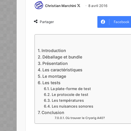
Christian Marchini
F
8 avril 2016
o
l
Facebook
Partager
l
o
w
o
Introduction
n
Déballage et bundle
X
Présentation
Les caractéristiques
Le montage
Les tests
La plate-forme de test
Le protocole de test
Les températures
Les nuisances sonores
Conclusion
Où trouver le Cryorig A40?