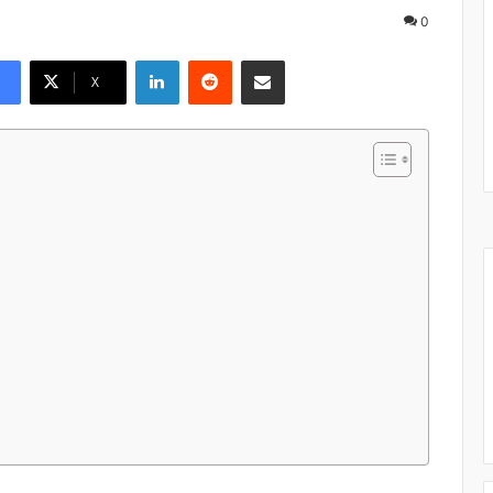
0
Linkedin
Reddit
Pargater via Email
X