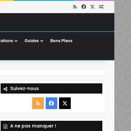
RSS
Facebook
X
Article aléat
ations
Guides
Bons Plans
Suivez-nous
R
F
X
S
a
A ne pas manquer !
S
c