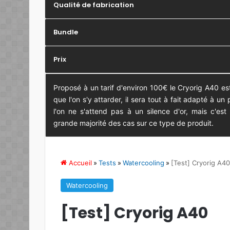
Qualité de fabrication
Bundle
Prix
Proposé à un tarif d'environ 100€ le Cryorig A40 es
que l'on s'y attarder, il sera tout à fait adapté à 
l'on ne s'attend pas à un silence d'or, mais c'es
grande majorité des cas sur ce type de produit.
Accueil
»
Tests
»
Watercooling
»
[Test] Cryorig A40
Watercooling
[Test] Cryorig A40