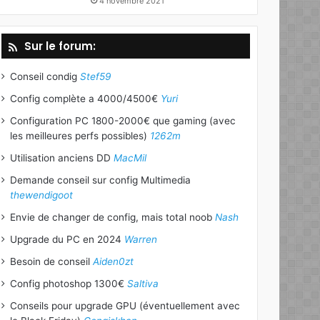
4 novembre 2021
Sur le forum:
Conseil condig
Stef59
Config complète a 4000/4500€
Yuri
Configuration PC 1800-2000€ que gaming (avec
les meilleures perfs possibles)
1262m
Utilisation anciens DD
MacMil
Demande conseil sur config Multimedia
thewendigoot
Envie de changer de config, mais total noob
Nash
Upgrade du PC en 2024
Warren
Besoin de conseil
Aiden0zt
Config photoshop 1300€
Saltiva
Conseils pour upgrade GPU (éventuellement avec