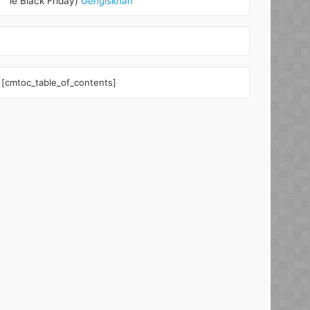
le Black Friday)
Gengiskhan
[cmtoc_table_of_contents]