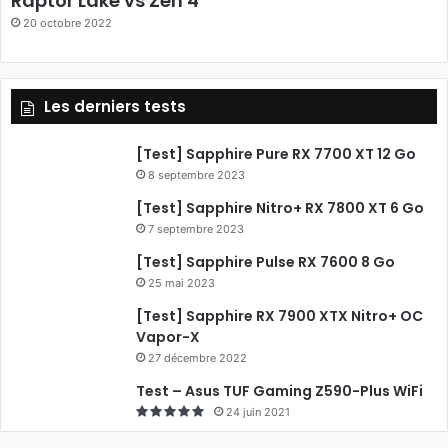
Raptor Lake vs Zen 4
20 octobre 2022
o
k
Les derniers tests
[Test] Sapphire Pure RX 7700 XT 12 Go
8 septembre 2023
[Test] Sapphire Nitro+ RX 7800 XT 6 Go
7 septembre 2023
[Test] Sapphire Pulse RX 7600 8 Go
25 mai 2023
[Test] Sapphire RX 7900 XTX Nitro+ OC
Vapor-X
27 décembre 2022
Test – Asus TUF Gaming Z590-Plus WiFi
24 juin 2021