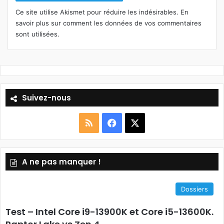
Ce site utilise Akismet pour réduire les indésirables.
En
savoir plus sur comment les données de vos commentaires
sont utilisées
.
Suivez-nous
R
F
X
S
a
A ne pas manquer !
S
c
e
Dossiers
b
Test – Intel Core i9-13900K et Core i5-13600K.
o