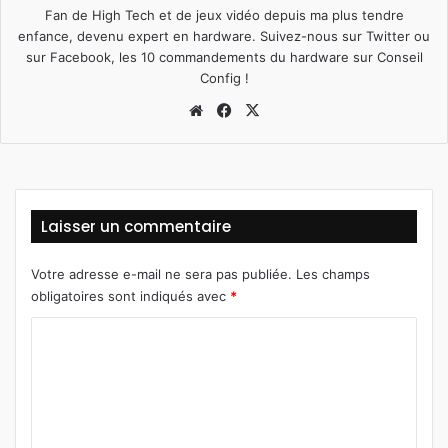
Fan de High Tech et de jeux vidéo depuis ma plus tendre
enfance, devenu expert en hardware. Suivez-nous sur
Twitter
ou
sur
Facebook
, les 10 commandements du hardware sur
Conseil
Config
!
We
Fa
X
bsi
ce
te
bo
ok
Laisser un commentaire
Votre adresse e-mail ne sera pas publiée.
Les champs
obligatoires sont indiqués avec
*
C
o
m
m