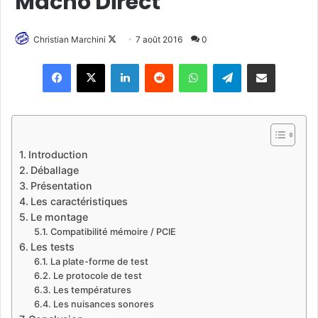
Macho Direct
Christian Marchini
F
7 août 2016
0
o
Linkedin
Reddit
WhatsApp
Telegram
Pargater via Email
l
l
o
w
o
Introduction
n
Déballage
X
Présentation
Les caractéristiques
Le montage
Compatibilité mémoire / PCIE
Les tests
La plate-forme de test
Le protocole de test
Les températures
Les nuisances sonores