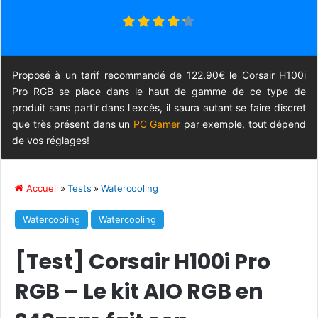
Proposé à un tarif recommandé de 122.90€ le Corsair H100i
Pro RGB se place dans le haut de gamme de ce type de
produit sans partir dans l'excès, il saura autant se faire discret
que très présent dans un
PC Gamer
par exemple, tout dépend
de vos réglages!
Accueil
»
Tests
»
Watercooling
Watercooling
Watercooling
[Test] Corsair H100i Pro
RGB – Le kit AIO RGB en