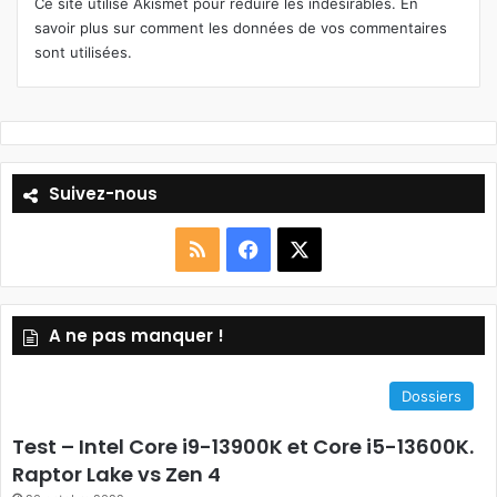
Ce site utilise Akismet pour réduire les indésirables.
En
savoir plus sur comment les données de vos commentaires
sont utilisées
.
Suivez-nous
R
F
X
S
a
A ne pas manquer !
S
c
e
Dossiers
b
Test – Intel Core i9-13900K et Core i5-13600K.
o
Raptor Lake vs Zen 4