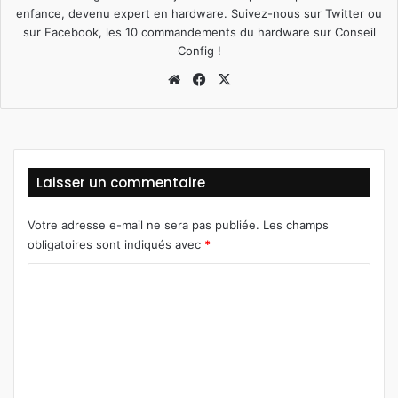
enfance, devenu expert en hardware. Suivez-nous sur
Twitter
ou
sur
Facebook
, les 10 commandements du hardware sur
Conseil
Config
!
We
Fa
X
bsi
ce
te
bo
ok
Laisser un commentaire
Votre adresse e-mail ne sera pas publiée.
Les champs
obligatoires sont indiqués avec
*
C
o
m
m
e