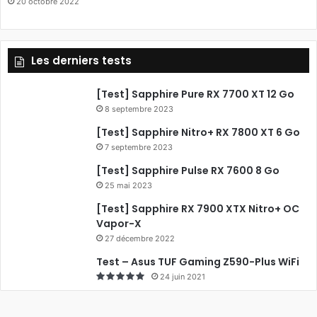
20 octobre 2022
o
k
Les derniers tests
[Test] Sapphire Pure RX 7700 XT 12 Go
8 septembre 2023
[Test] Sapphire Nitro+ RX 7800 XT 6 Go
7 septembre 2023
[Test] Sapphire Pulse RX 7600 8 Go
25 mai 2023
[Test] Sapphire RX 7900 XTX Nitro+ OC
Vapor-X
27 décembre 2022
Test – Asus TUF Gaming Z590-Plus WiFi
24 juin 2021