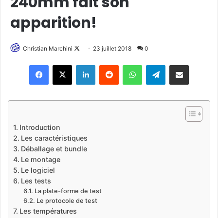
240mm fait son
apparition!
Christian Marchini
F
23 juillet 2018
0
o
Linkedin
Reddit
WhatsApp
Telegram
Pargater via Email
l
l
o
w
o
Introduction
n
Les caractéristiques
X
Déballage et bundle
Le montage
Le logiciel
Les tests
La plate-forme de test
Le protocole de test
Les températures