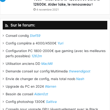
12600K. Alder lake, le renouveau !
4 novembre 2021
Sur le forum:
Conseil condig
Stef59
Config complète a 4000/4500€
Yuri
Configuration PC 1800-2000€ que gaming (avec les meilleures
perfs possibles)
1262m
Utilisation anciens DD
MacMil
Demande conseil sur config Multimedia
thewendigoot
Envie de changer de config, mais total noob
Nash
Upgrade du PC en 2024
Warren
Besoin de conseil
Aiden0zt
Config photoshop 1300€
Saltiva
Conseils pour upgrade GPU (éventuellement avec le Black