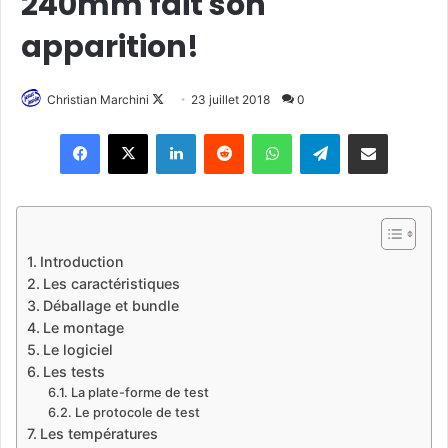
240mm fait son
apparition!
Christian Marchini
F
23 juillet 2018
0
o
Linkedin
Reddit
WhatsApp
Telegram
Pargater via Email
l
l
o
w
o
Introduction
n
Les caractéristiques
X
Déballage et bundle
Le montage
Le logiciel
Les tests
La plate-forme de test
Le protocole de test
Les températures