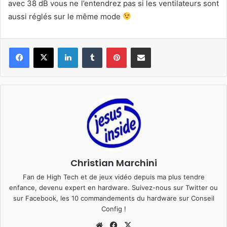
avec 38 dB vous ne l’entendrez pas si les ventilateurs sont
aussi réglés sur le même mode
Linkedin
Tumblr
Pinterest
Pargater via Email
Christian Marchini
Fan de High Tech et de jeux vidéo depuis ma plus tendre
enfance, devenu expert en hardware. Suivez-nous sur
Twitter
ou
sur
Facebook
, les 10 commandements du hardware sur
Conseil
Config
!
We
Fa
X