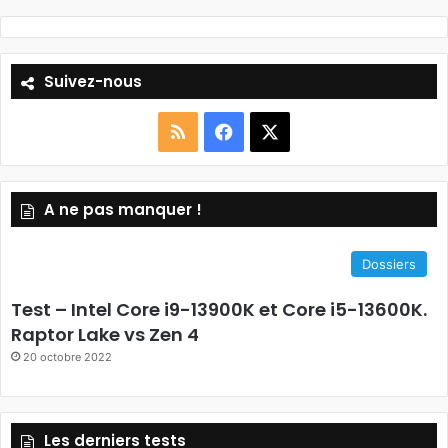
Suivez-nous
R
F
X
S
a
A ne pas manquer !
S
c
e
Dossiers
b
Test – Intel Core i9-13900K et Core i5-13600K.
o
Raptor Lake vs Zen 4
20 octobre 2022
o
k
Les derniers tests