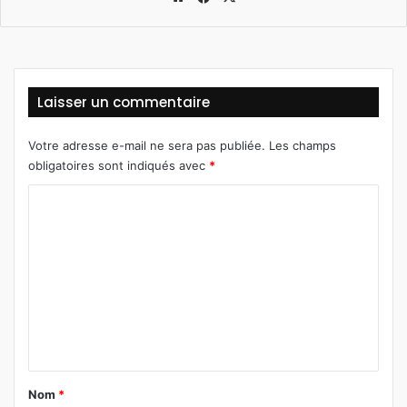
bsi
ce
te
bo
ok
Laisser un commentaire
Votre adresse e-mail ne sera pas publiée.
Les champs
obligatoires sont indiqués avec
*
C
o
m
m
e
n
t
a
Nom
*