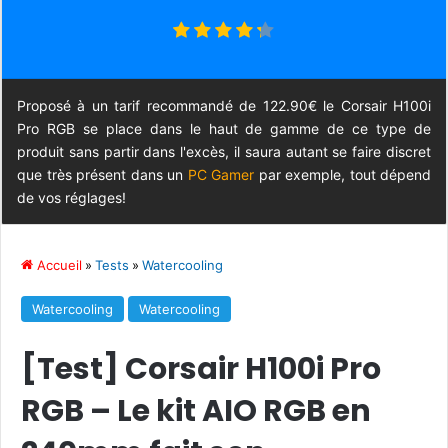
Proposé à un tarif recommandé de 122.90€ le Corsair H100i
Pro RGB se place dans le haut de gamme de ce type de
produit sans partir dans l'excès, il saura autant se faire discret
que très présent dans un
PC Gamer
par exemple, tout dépend
de vos réglages!
Accueil
»
Tests
»
Watercooling
Watercooling
Watercooling
[Test] Corsair H100i Pro
RGB – Le kit AIO RGB en