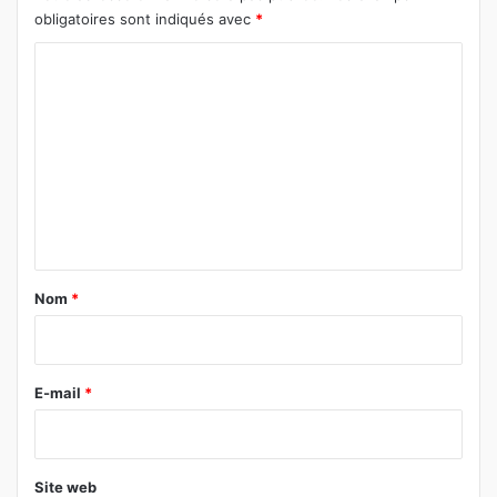
obligatoires sont indiqués avec
*
C
o
m
m
e
n
t
a
Nom
*
i
r
e
E-mail
*
*
Site web