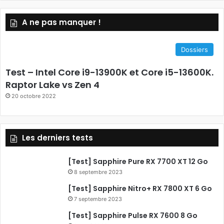
S
a
A ne pas manquer !
S
c
e
Dossiers
b
Test – Intel Core i9-13900K et Core i5-13600K.
o
Raptor Lake vs Zen 4
20 octobre 2022
o
k
Les derniers tests
[Test] Sapphire Pure RX 7700 XT 12 Go
8 septembre 2023
[Test] Sapphire Nitro+ RX 7800 XT 6 Go
7 septembre 2023
[Test] Sapphire Pulse RX 7600 8 Go