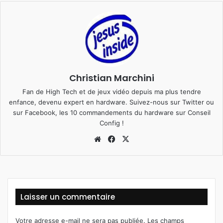
Christian Marchini
Fan de High Tech et de jeux vidéo depuis ma plus tendre
enfance, devenu expert en hardware. Suivez-nous sur
Twitter
ou
sur
Facebook
, les 10 commandements du hardware sur
Conseil
Config
!
We
Fa
X
bsi
ce
te
bo
ok
Laisser un commentaire
Votre adresse e-mail ne sera pas publiée.
Les champs