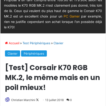
modèles le K70 RGB MK.2 n'est clairement pas donné, très loin
de là. Ceux qui veulent du plus haut de gamme le Corsair K70
MK.2 est un excellent choix pour un
PC Gamer
par exemple,
rien ne justifie cependant son achat lorsque l'on possède déjà
le K70!
Accueil
»
Test Périphériques
»
Clavier
Clavier
Périphériques
[Test] Corsair K70 RGB
MK.2, le même mais en un
poil mieux!
Christian Marchini
F
13 juillet 2018
0
o