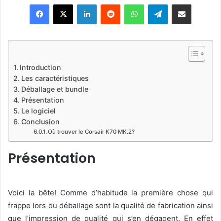
Linkedin
Reddit
WhatsApp
Telegram
Pargater via Email
l
l
o
w
o
Introduction
n
Les caractéristiques
X
Déballage et bundle
Présentation
Le logiciel
Conclusion
Où trouver le Corsair K70 MK.2?
Présentation
Voici la bête! Comme d’habitude la première chose qui
frappe lors du déballage sont la qualité de fabrication ainsi
que l’impression de qualité qui s’en dégagent. En effet