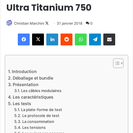
Ultra Titanium 750
Christian Marchini
F
31 janvier 2018
0
o
Linkedin
Reddit
WhatsApp
Telegram
Pargater via Email
l
l
o
w
o
Introduction
n
Déballage et bundle
X
Présentation
Les câbles modulaires
Les caractéristiques
Les tests
La plate-forme de test
Le protocole de test
La consommation
Les tensions