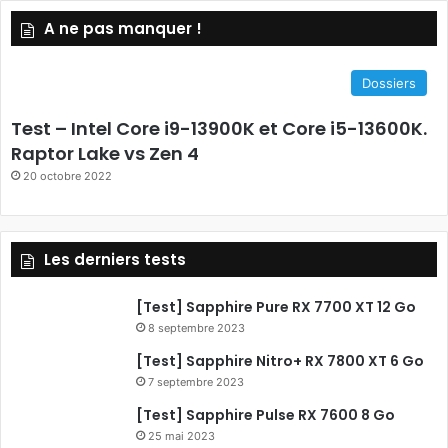
A ne pas manquer !
S
c
e
Dossiers
b
Test – Intel Core i9-13900K et Core i5-13600K.
o
Raptor Lake vs Zen 4
20 octobre 2022
o
k
Les derniers tests
[Test] Sapphire Pure RX 7700 XT 12 Go
8 septembre 2023
[Test] Sapphire Nitro+ RX 7800 XT 6 Go
7 septembre 2023
[Test] Sapphire Pulse RX 7600 8 Go
25 mai 2023