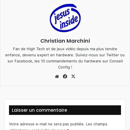
Christian Marchini
Fan de High Tech et de jeux vidéo depuis ma plus tendre
enfance, devenu expert en hardware. Suivez-nous sur
Twitter
ou
sur
Facebook
, les 10 commandements du hardware sur
Conseil
Config
!
We
Fa
X
bsi
ce
te
bo
ok
Laisser un commentaire
Votre adresse e-mail ne sera pas publiée.
Les champs