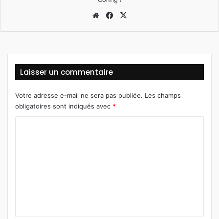
Website
Facebook
X
Laisser un commentaire
Votre adresse e-mail ne sera pas publiée.
Les champs
obligatoires sont indiqués avec
*
C
o
m
m
e
n
t