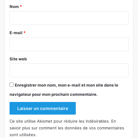
a
Nom
*
i
r
e
E-mail
*
*
Site web
Enregistrer mon nom, mon e-mail et mon site dans le
navigateur pour mon prochain commentaire.
Ce site utilise Akismet pour réduire les indésirables.
En
savoir plus sur comment les données de vos commentaires
sont utilisées
.