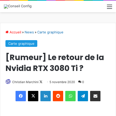
M
Accueil
»
News
»
Carte graphique
Carte graphique
[Rumeur] Le retour de la
Nvidia RTX 3080 Ti ?
Follow
Christian Marchini
5 novembre 2020
0
on
Linkedin
Reddit
WhatsApp
Telegram
Pargater via Email
X