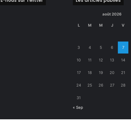
z-nous sur Twitter
Les articles publiés
août 2026
L
M
M
J
V
3
4
5
6
7
10
11
12
13
14
17
18
19
20
21
24
25
26
27
28
31
« Sep