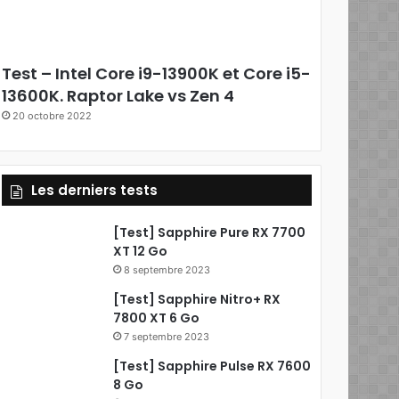
e
b
Test – Intel Core i9-13900K et Core i5-
o
13600K. Raptor Lake vs Zen 4
20 octobre 2022
o
k
Les derniers tests
[Test] Sapphire Pure RX 7700
XT 12 Go
8 septembre 2023
[Test] Sapphire Nitro+ RX
7800 XT 6 Go
7 septembre 2023
[Test] Sapphire Pulse RX 7600
8 Go