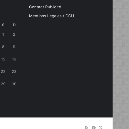
Contact Publicité
Mentions Légales / CGU
S
D
1
2
8
9
15
16
22
23
29
30
RSS
Facebook
X