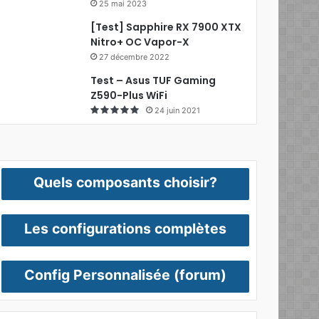
25 mai 2023
[Test] Sapphire RX 7900 XTX
Nitro+ OC Vapor-X
27 décembre 2022
Test – Asus TUF Gaming
Z590-Plus WiFi
24 juin 2021
Quels composants choisir?
Les configurations complètes
Config Personnalisée (forum)