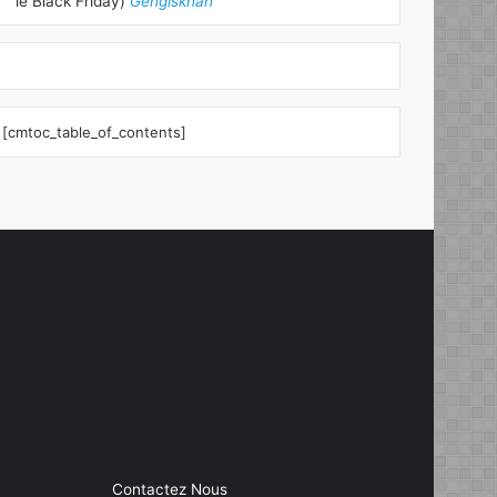
le Black Friday)
Gengiskhan
[cmtoc_table_of_contents]
Contactez Nous