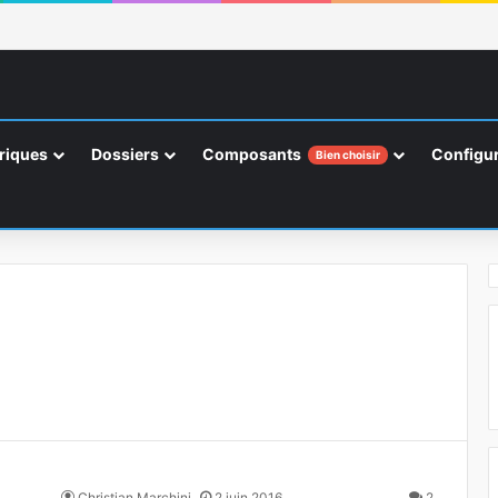
riques
Dossiers
Composants
Configur
Bien choisir
Christian Marchini
2 juin 2016
2