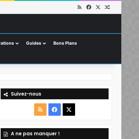
RSS
Facebook
X
Article aléat
ations
Guides
Bons Plans
Suivez-nous
R
F
X
S
a
A ne pas manquer !
S
c