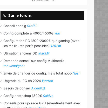
4 novembre 2021
Sur le forum:
Conseil condig
Stef59
Config complète a 4000/4500€
Yuri
Configuration PC 1800-2000€ que gaming (avec
les meilleures perfs possibles)
1262m
Utilisation anciens DD
MacMil
Demande conseil sur config Multimedia
thewendigoot
Envie de changer de config, mais total noob
Nash
Upgrade du PC en 2024
Warren
Besoin de conseil
Aiden0zt
Config photoshop 1300€
Saltiva
Conseils pour upgrade GPU (éventuellement avec