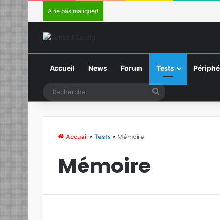
A ne pas manquer!
Accueil
News
Forum
Tests
Périphé
Rechercher
Accueil
»
Tests
»
Mémoire
Mémoire