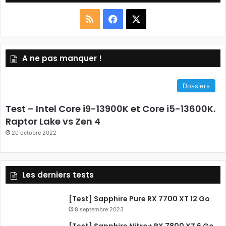
R
F
X
S
a
A ne pas manquer !
S
c
e
Dossiers
b
Test – Intel Core i9-13900K et Core i5-13600K.
o
Raptor Lake vs Zen 4
20 octobre 2022
o
k
Les derniers tests
[Test] Sapphire Pure RX 7700 XT 12 Go
8 septembre 2023