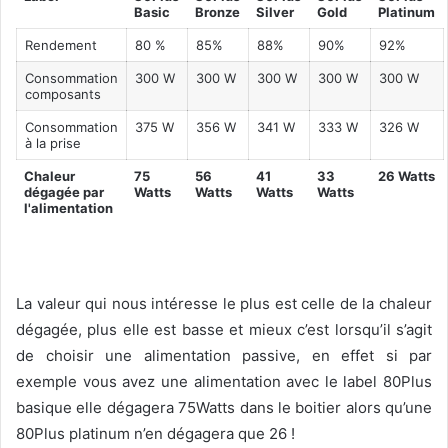
Basic
Bronze
Silver
Gold
Platinum
Rendement
80 %
85%
88%
90%
92%
Consommation
300 W
300 W
300 W
300 W
300 W
composants
Consommation
375 W
356 W
341 W
333 W
326 W
à la prise
Chaleur
75
56
41
33
26 Watts
dégagée par
Watts
Watts
Watts
Watts
l'alimentation
La valeur qui nous intéresse le plus est celle de la chaleur
dégagée, plus elle est basse et mieux c’est lorsqu’il s’agit
de choisir une alimentation passive, en effet si par
exemple vous avez une alimentation avec le label 80Plus
basique elle dégagera 75Watts dans le boitier alors qu’une
80Plus platinum n’en dégagera que 26 !