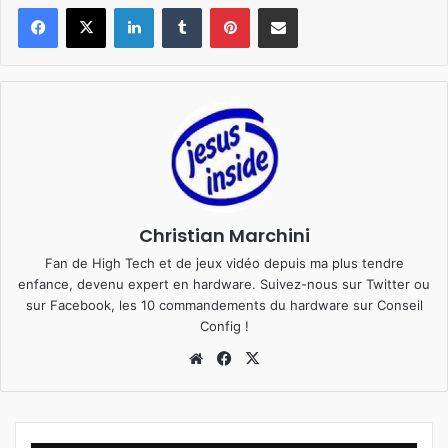
Linkedin
Tumblr
Pinterest
Pargater via Email
Christian Marchini
Fan de High Tech et de jeux vidéo depuis ma plus tendre
enfance, devenu expert en hardware. Suivez-nous sur
Twitter
ou
sur
Facebook
, les 10 commandements du hardware sur
Conseil
Config
!
We
Fa
X
bsi
ce
te
bo
ok