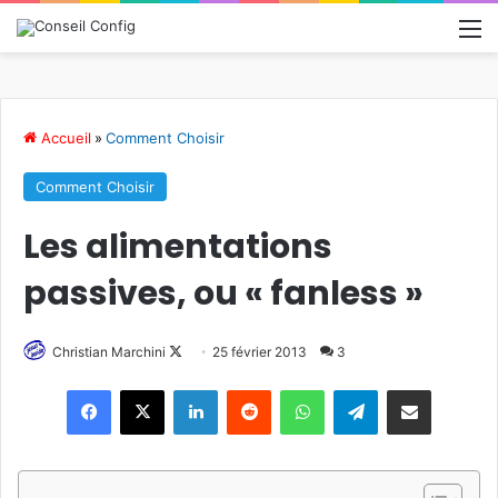
M
Accueil
»
Comment Choisir
Comment Choisir
Les alimentations
passives, ou « fanless »
Christian Marchini
F
25 février 2013
3
o
Linkedin
Reddit
WhatsApp
Telegram
Pargater via Email
l
l
o
w