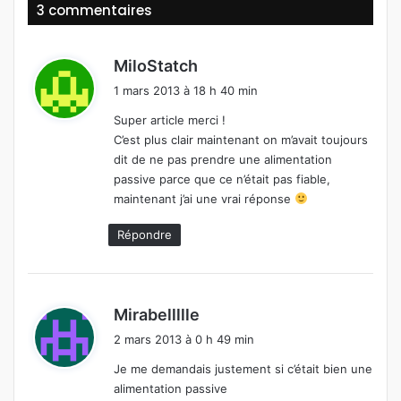
3 commentaires
d
MiloStatch
i
1 mars 2013 à 18 h 40 min
t
Super article merci !
C’est plus clair maintenant on m’avait toujours
:
dit de ne pas prendre une alimentation
passive parce que ce n’était pas fiable,
maintenant j’ai une vrai réponse
Répondre
d
Mirabellllle
i
2 mars 2013 à 0 h 49 min
t
Je me demandais justement si c’était bien une
alimentation passive
: