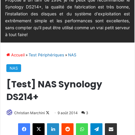
Synology DS214+, la qualité de fabrication est très bonne,
l'installation des disques et du système d'exploitation est
extrêmement simple et les performances sont excellentes,
sans compter qu'il peut être utilisé comme un vrai petit serveur
à tout faire!
Accueil
»
Test Périphériques
»
NAS
NAS
[Test] NAS Synology
DS214+
Christian Marchini
F
9 août 2014
3
o
Linkedin
Reddit
WhatsApp
Telegram
Pargater via Email
l
l