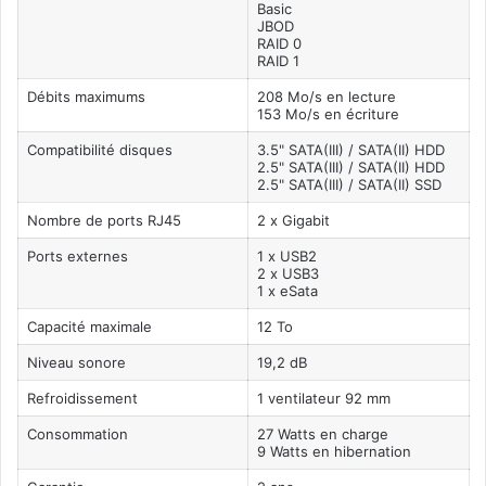
Basic
JBOD
RAID 0
RAID 1
Débits maximums
208 Mo/s en lecture
153 Mo/s en écriture
Compatibilité disques
3.5" SATA(III) / SATA(II) HDD
2.5" SATA(III) / SATA(II) HDD
2.5" SATA(III) / SATA(II) SSD
Nombre de ports RJ45
2 x Gigabit
Ports externes
1 x USB2
2 x USB3
1 x eSata
Capacité maximale
12 To
Niveau sonore
19,2 dB
Refroidissement
1 ventilateur 92 mm
Consommation
27 Watts en charge
9 Watts en hibernation