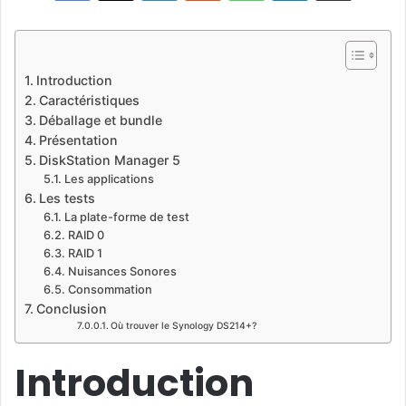
o
w
o
Introduction
n
Caractéristiques
X
Déballage et bundle
Présentation
DiskStation Manager 5
Les applications
Les tests
La plate-forme de test
RAID 0
RAID 1
Nuisances Sonores
Consommation
Conclusion
Où trouver le Synology DS214+?
Introduction