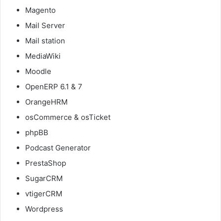
Magento
Mail Server
Mail station
MediaWiki
Moodle
OpenERP 6.1 & 7
OrangeHRM
osCommerce & osTicket
phpBB
Podcast Generator
PrestaShop
SugarCRM
vtigerCRM
Wordpress