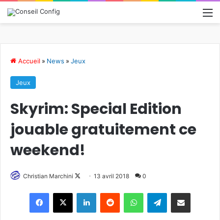
M
Accueil
»
News
»
Jeux
Jeux
Skyrim: Special Edition
jouable gratuitement ce
weekend!
Christian Marchini
F
13 avril 2018
0
o
Linkedin
Reddit
WhatsApp
Telegram
Pargater via Email
l
l