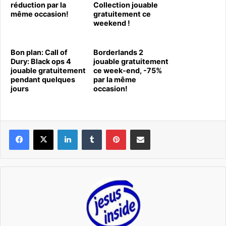
réduction par la
Collection jouable
même occasion!
gratuitement ce
weekend !
Bon plan: Call of
Borderlands 2
Dury: Black ops 4
jouable gratuitement
jouable gratuitement
ce week-end, -75%
pendant quelques
par la même
jours
occasion!
Linkedin
Tumblr
Pinterest
Pargater via Email