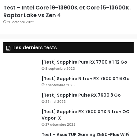
b
Test – Intel Core i9-13900K et Core i5-13600K.
o
Raptor Lake vs Zen 4
20 octobre 2022
o
k
Les derniers tests
[Test] Sapphire Pure RX 7700 XT 12 Go
8 septembre 2023
[Test] Sapphire Nitro+ RX 7800 XT 6 Go
7 septembre 2023
[Test] Sapphire Pulse RX 7600 8 Go
25 mai 2023
[Test] Sapphire RX 7900 XTX Nitro+ OC
Vapor-X
27 décembre 2022
Test – Asus TUF Gaming Z590-Plus WiFi