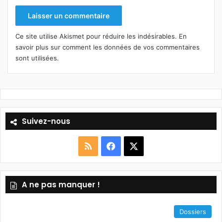
Ce site utilise Akismet pour réduire les indésirables.
En
savoir plus sur comment les données de vos commentaires
sont utilisées
.
Suivez-nous
R
F
X
S
a
A ne pas manquer !
S
c
e
Dossiers