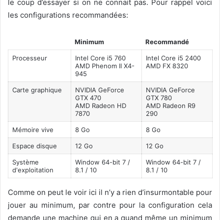
le coup d’essayer si on ne connait pas. Pour rappel voici
les configurations recommandées:
Minimum
Recommandé
Processeur
Intel Core i5 760
Intel Core i5 2400
AMD Phenom II X4-
AMD FX 8320
945
Carte graphique
NVIDIA GeForce
NVIDIA GeForce
GTX 470
GTX 780
AMD Radeon HD
AMD Radeon R9
7870
290
Mémoire vive
8 Go
8 Go
Espace disque
12 Go
12 Go
Système
Window 64-bit 7 /
Window 64-bit 7 /
d'exploitation
8.1 / 10
8.1 / 10
Comme on peut le voir ici il n’y a rien d’insurmontable pour
jouer au minimum, par contre pour la configuration cela
demande une machine qui en a quand même un minimum