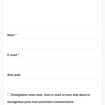
m
e
n
t
a
Nom
*
i
r
e
E-mail
*
*
Site web
Enregistrer mon nom, mon e-mail et mon site dans le
navigateur pour mon prochain commentaire.