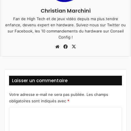
Christian Marchini
Fan de High Tech et de jeux vidéo depuis ma plus tendre
enfance, devenu expert en hardware. Suivez-nous sur
Twitter
ou
sur
Facebook
, les 10 commandements du hardware sur
Conseil
Config
!
We
Fa
X
bsi
ce
te
bo
ok
Laisser un commentaire
Votre adresse e-mail ne sera pas publiée.
Les champs
obligatoires sont indiqués avec
*
C
o
m