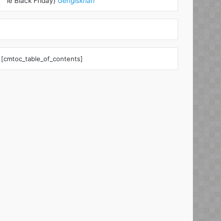
le Black Friday)
Gengiskhan
[cmtoc_table_of_contents]