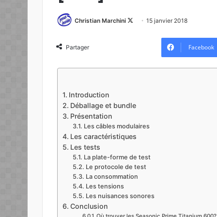
Christian Marchini
F
15 janvier 2018
o
l
Facebook
Partager
l
o
w
o
Introduction
n
Déballage et bundle
X
Présentation
Les câbles modulaires
Les caractéristiques
Les tests
La plate-forme de test
Le protocole de test
La consommation
Les tensions
Les nuisances sonores
Conclusion
Où trouver les Seasonic Prime Titanium 600?