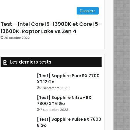
e
Dossiers
b
Test – Intel Core i9-13900K et Core i5-
o
13600K. Raptor Lake vs Zen 4
20 octobre 2022
o
k
Les derniers tests
[Test] Sapphire Pure RX 7700
XT 12 Go
8 septembre 2023
[Test] Sapphire Nitro+ RX
7800 XT 6 Go
7 septembre 2023
[Test] Sapphire Pulse RX 7600
8 Go