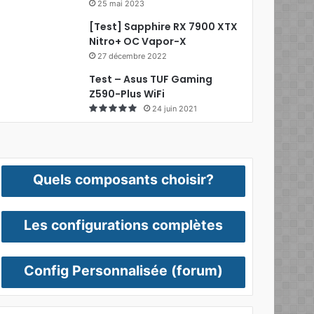
25 mai 2023
[Test] Sapphire RX 7900 XTX
Nitro+ OC Vapor-X
27 décembre 2022
Test – Asus TUF Gaming
Z590-Plus WiFi
24 juin 2021
Quels composants choisir?
Les configurations complètes
Config Personnalisée (forum)