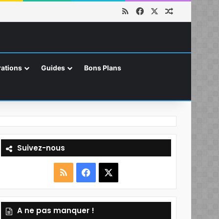
RSS
Facebook
X
Article aléat
ations
Guides
Bons Plans
Suivez-nous
R
F
X
S
a
A ne pas manquer !
S
c