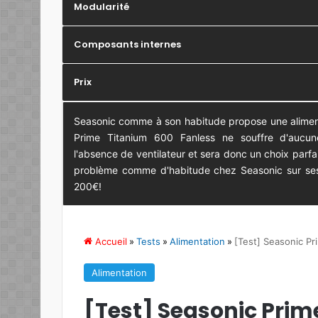
Modularité
Composants internes
Prix
Seasonic comme à son habitude propose une alimenta
Prime Titanium 600 Fanless ne souffre d'aucun
l'absence de ventilateur et sera donc un choix parfait
problème comme d'habitude chez Seasonic sur ses
200€!
Accueil
»
Tests
»
Alimentation
»
[Test] Seasonic Pr
Alimentation
[Test] Seasonic Prim