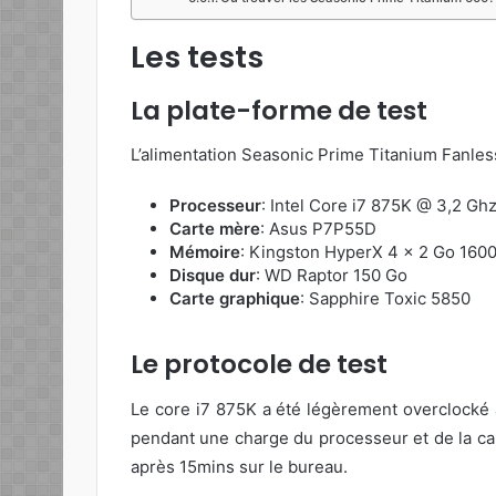
Les tests
La plate-forme de test
L’alimentation Seasonic Prime Titanium Fanless
Processeur
: Intel Core i7 875K @ 3,2 Gh
Carte mère
: Asus P7P55D
Mémoire
: Kingston HyperX 4 x 2 Go 16
Disque dur
: WD Raptor 150 Go
Carte graphique
: Sapphire Toxic 5850
Le protocole de test
Le core i7 875K a été légèrement overclocké à
pendant une charge du processeur et de la car
après 15mins sur le bureau.