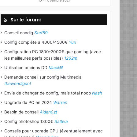
4 novembre 2021
Sur le forum:
Conseil condig
Stef59
Config complète a 4000/4500€
Yuri
Configuration PC 1800-2000€ que gaming (avec
les meilleures perfs possibles)
1262m
Utilisation anciens DD
MacMil
Demande conseil sur config Multimedia
thewendigoot
Envie de changer de config, mais total noob
Nash
Upgrade du PC en 2024
Warren
Besoin de conseil
Aiden0zt
Config photoshop 1300€
Saltiva
Conseils pour upgrade GPU (éventuellement avec