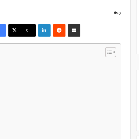
0
Linkedin
Reddit
Pargater via Email
X