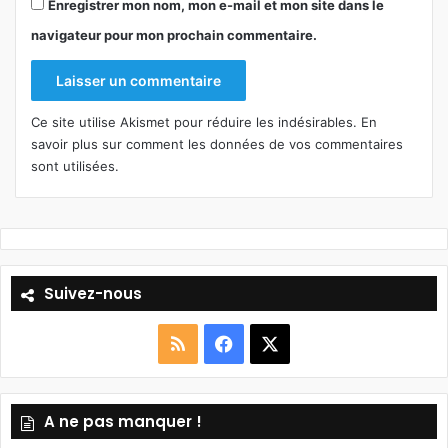
Enregistrer mon nom, mon e-mail et mon site dans le
navigateur pour mon prochain commentaire.
Ce site utilise Akismet pour réduire les indésirables.
En
savoir plus sur comment les données de vos commentaires
sont utilisées
.
Suivez-nous
R
F
X
S
a
A ne pas manquer !
S
c