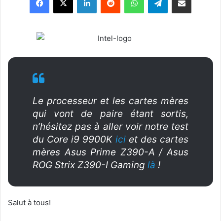
l
l
o
w
o
n
X
Le processeur et les cartes mères
qui vont de paire étant sortis,
n’hésitez pas à aller voir notre test
du Core i9 9900K
ici
et des cartes
mères Asus Prime Z390-A / Asus
ROG Strix Z390-I Gaming
là
!
Salut à tous!