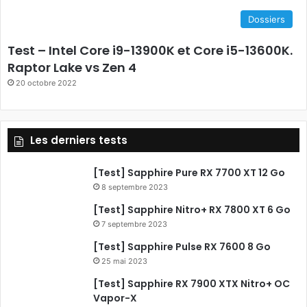
e
Dossiers
b
Test – Intel Core i9-13900K et Core i5-13600K.
o
Raptor Lake vs Zen 4
20 octobre 2022
o
k
Les derniers tests
[Test] Sapphire Pure RX 7700 XT 12 Go
8 septembre 2023
[Test] Sapphire Nitro+ RX 7800 XT 6 Go
7 septembre 2023
[Test] Sapphire Pulse RX 7600 8 Go
25 mai 2023
[Test] Sapphire RX 7900 XTX Nitro+ OC
Vapor-X