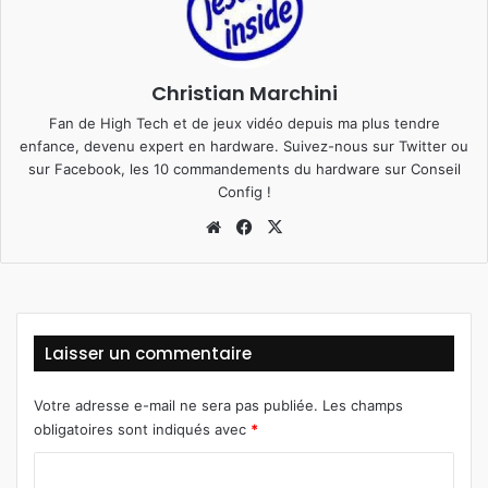
Christian Marchini
Fan de High Tech et de jeux vidéo depuis ma plus tendre
enfance, devenu expert en hardware. Suivez-nous sur
Twitter
ou
sur
Facebook
, les 10 commandements du hardware sur
Conseil
Config
!
We
Fa
X
bsi
ce
te
bo
ok
Laisser un commentaire
Votre adresse e-mail ne sera pas publiée.
Les champs
obligatoires sont indiqués avec
*
C