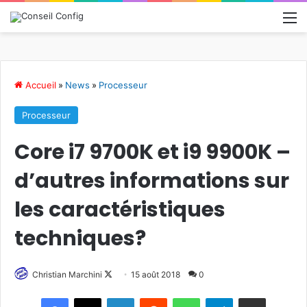
M
Accueil
»
News
»
Processeur
Processeur
Core i7 9700K et i9 9900K –
d’autres informations sur
les caractéristiques
techniques?
Christian Marchini
F
15 août 2018
0
o
Linkedin
Reddit
WhatsApp
Telegram
Pargater via Email