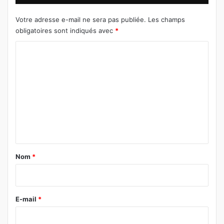
Votre adresse e-mail ne sera pas publiée.
Les champs
obligatoires sont indiqués avec
*
C
o
m
m
e
n
t
a
Nom
*
i
r
e
E-mail
*
*