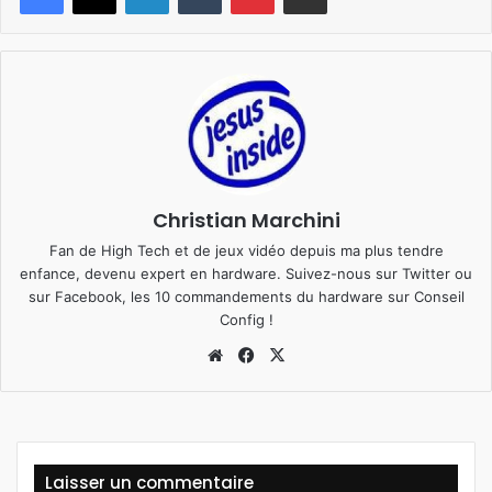
Christian Marchini
Fan de High Tech et de jeux vidéo depuis ma plus tendre
enfance, devenu expert en hardware. Suivez-nous sur
Twitter
ou
sur
Facebook
, les 10 commandements du hardware sur
Conseil
Config
!
We
Fa
X
bsi
ce
te
bo
ok
Laisser un commentaire