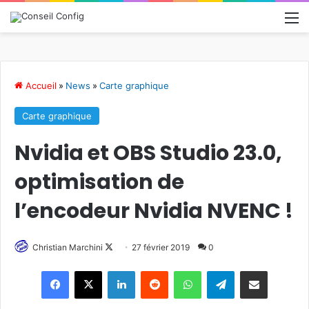
M
Accueil
»
News
»
Carte graphique
Carte graphique
Nvidia et OBS Studio 23.0,
optimisation de
l’encodeur Nvidia NVENC !
Christian Marchini
F
27 février 2019
0
o
Linkedin
Reddit
WhatsApp
Telegram
Pargater via Email
l
l