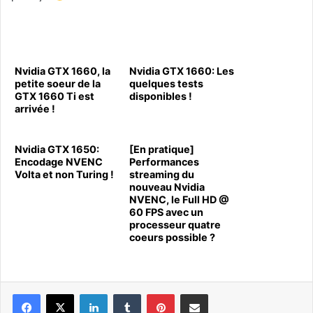
Nvidia GTX 1660, la
Nvidia GTX 1660: Les
petite soeur de la
quelques tests
GTX 1660 Ti est
disponibles !
arrivée !
Nvidia GTX 1650:
[En pratique]
Encodage NVENC
Performances
Volta et non Turing !
streaming du
nouveau Nvidia
NVENC, le Full HD @
60 FPS avec un
processeur quatre
coeurs possible ?
Linkedin
Tumblr
Pinterest
Pargater via Email