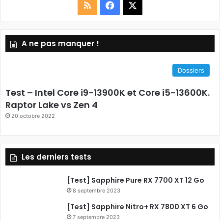
R
F
X
S
a
A ne pas manquer !
S
c
e
Dossiers
b
Test – Intel Core i9-13900K et Core i5-13600K.
o
Raptor Lake vs Zen 4
20 octobre 2022
o
k
Les derniers tests
[Test] Sapphire Pure RX 7700 XT 12 Go
8 septembre 2023
[Test] Sapphire Nitro+ RX 7800 XT 6 Go
7 septembre 2023