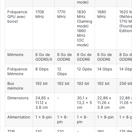
mode)
Fréquence
1708
1770
1830
1680
1620 
GPU avec
MHz
MHz
MHz
MHz
(Référ
boost
(Gaming
1710 
mode)
(Found
1860
Edition
MHz
(OC
mode)
Mémoire
6 Go de
6 Go de
6 Go de
6 Go de
8 Go d
GDDR5/X
GDDR6
GDDR6
GDDR6
GDDR
Fréquence
8 Gbps
12
12 Gpbs
14 Gbps
14 Gb
Mémoire
Gbps
Bus
192 bit
192 bit
192 bit
192 bit
256 bi
mémoire
Dimensions
24,85 x
-
30,1 x
22,86 x
22,86 
11.12 x
13,2 x 5
11.26 x
11.26 
3.8 cm
cm
3.8 cm
cm
Alimentation
1 x 6-pin
1 x 8-
1 x 8-
1 x 8-pin
1 x 8-
pin
pin
TDP
120
120
-
160
175 Wa