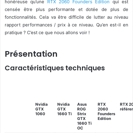
honéreuse qu’une
RTX 2060 Founders Edition
qui est
censée être plus performante et dotée de plus de
fonctionnalités. Cela va être difficile de lutter au niveau
rapport performances / prix à ce niveau. Qu’en est-il en
pratique ? C’est ce que nous allons voir !
Présentation
Caractéristiques techniques
Nvidia
Nvidia
Asus
RTX
RTX 2
GTX
GTX
ROG
2060
référe
1060
1660 Ti
Strix
Founders
GTX
Edition
1660 Ti
OC