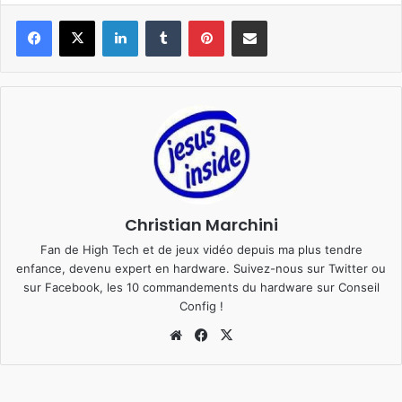
Linkedin
Tumblr
Pinterest
Pargater via Email
Christian Marchini
Fan de High Tech et de jeux vidéo depuis ma plus tendre
enfance, devenu expert en hardware. Suivez-nous sur
Twitter
ou
sur
Facebook
, les 10 commandements du hardware sur
Conseil
Config
!
We
Fa
X
bsi
ce
te
bo
ok