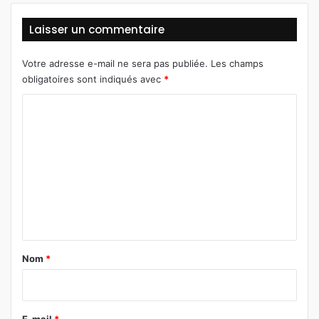
Laisser un commentaire
Votre adresse e-mail ne sera pas publiée.
Les champs
obligatoires sont indiqués avec
*
C
o
m
m
e
n
t
a
Nom
*
i
r
e
E-mail
*