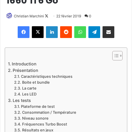
1660 Ti 6 Go
Christian Marchini
F
22 février 2019
0
o
Linkedin
Reddit
WhatsApp
Telegram
Pargater via Email
l
l
o
w
o
Introduction
n
Présentation
X
Caractéristiques techniques
Boite et bundle
La carte
Les LED
Les tests
Plateforme de test
Consommation / Température
Niveau sonore
Fréquences Turbo Boost
Résultats en jeux