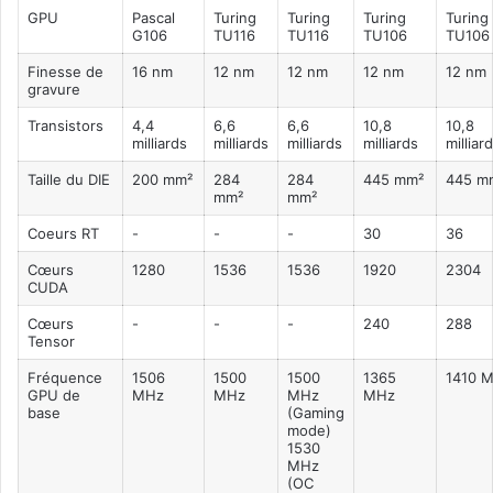
GPU
Pascal
Turing
Turing
Turing
Turing
G106
TU116
TU116
TU106
TU106
Finesse de
16 nm
12 nm
12 nm
12 nm
12 nm
gravure
Transistors
4,4
6,6
6,6
10,8
10,8
milliards
milliards
milliards
milliards
milliar
Taille du DIE
200 mm²
284
284
445 mm²
445 m
mm²
mm²
Coeurs RT
-
-
-
30
36
Cœurs
1280
1536
1536
1920
2304
CUDA
Cœurs
-
-
-
240
288
Tensor
Fréquence
1506
1500
1500
1365
1410 
GPU de
MHz
MHz
MHz
MHz
base
(Gaming
mode)
1530
MHz
(OC