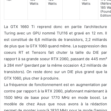
Watts
Watts
Watts
(Référ
185 Wa
(Found
Edition
La GTX 1660 Ti reprend donc en partie l’architecture
Turing avec un GPU nommé TU116 et gravé en 12 nm. Il
est constitué de 6,6 milliards de transistors, 2,2 milliards
de plus que la GTX 1060 quand même. La suppression des
coeurs RT et Tensors fait chuter la taille du DIE par
rapport à sa grande soeur RTX 2060, passant de 445 mm²
à 284 mm² (perdant par la même occasion 4,2 milliards de
transistors). On reste donc sur un DIE plus grand que la
GTX 1060, plus cher à produire.
La fréquence de fonctionnement est en augmentation par
contre par rapport à la RTX 2060, plafonnant maintenant à
1500 MHz de base pour 1770 MHz en mode boost. Le
modèle de chez Asus que nous avons à la rédaction
permet de monter jusqu’à 1830 MHz pour le mode Gaming