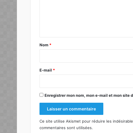
m
e
n
t
a
Nom
*
i
r
e
E-mail
*
*
Enregistrer mon nom, mon e-mail et mon site 
Ce site utilise Akismet pour réduire les indésirabl
commentaires sont utilisées
.