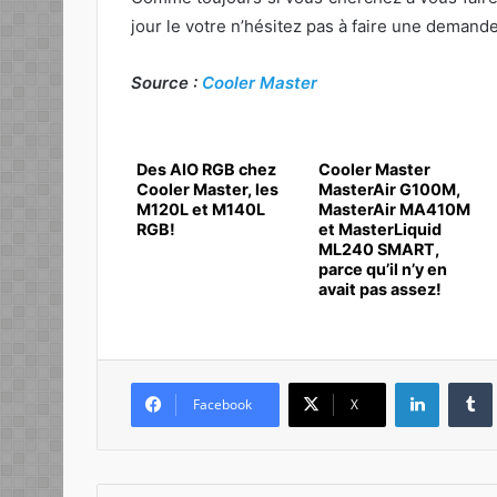
jour le votre n’hésitez pas à faire une demand
Source :
Cooler Master
Des AIO RGB chez
Cooler Master
Cooler Master, les
MasterAir G100M,
M120L et M140L
MasterAir MA410M
RGB!
et MasterLiquid
ML240 SMART,
parce qu’il n’y en
avait pas assez!
Linkedin
Facebook
X