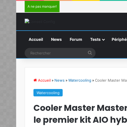
A ne pas manquer!
Accueil
News
Forum
Tests
Périphé
Rechercher
Accueil
»
News
»
Watercooling
»
Cooler Master Mas
Watercooling
Cooler Master Maste
le premier kit AIO hyb