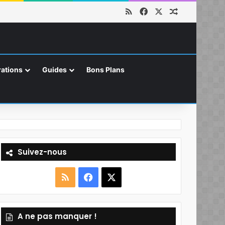
RSS
Facebook
X
Article aléat
ations
Guides
Bons Plans
Suivez-nous
RSS
Facebook
X
A ne pas manquer !