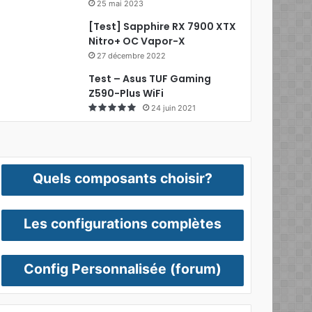
25 mai 2023
[Test] Sapphire RX 7900 XTX
Nitro+ OC Vapor-X
27 décembre 2022
Test – Asus TUF Gaming
Z590-Plus WiFi
24 juin 2021
Quels composants choisir?
Les configurations complètes
Config Personnalisée (forum)