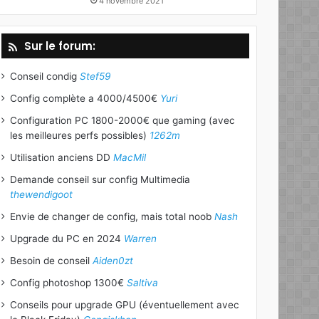
4 novembre 2021
Sur le forum:
Conseil condig
Stef59
Config complète a 4000/4500€
Yuri
Configuration PC 1800-2000€ que gaming (avec
les meilleures perfs possibles)
1262m
Utilisation anciens DD
MacMil
Demande conseil sur config Multimedia
thewendigoot
Envie de changer de config, mais total noob
Nash
Upgrade du PC en 2024
Warren
Besoin de conseil
Aiden0zt
Config photoshop 1300€
Saltiva
Conseils pour upgrade GPU (éventuellement avec