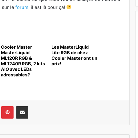
e sur le
forum
, il est là pour ça!
Cooler Master
Les MasterLiquid
MasterLiquid
Lite RGB de chez
ML120R RGB &
Cooler Master ont un
ML1240R RGB, 2 kits
prix!
AIO avec LEDs
adressables?
Tumblr
Pinterest
Pargater via Email