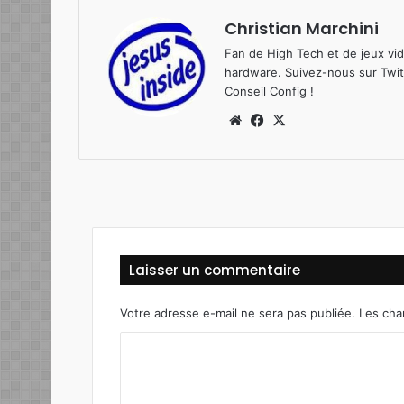
Christian Marchini
Fan de High Tech et de jeux vi
hardware. Suivez-nous sur
Twit
Conseil Config
!
Website
Facebook
X
Laisser un commentaire
Votre adresse e-mail ne sera pas publiée.
Les cha
C
o
m