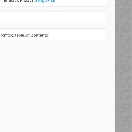
le Black Friday)
Gengiskhan
[cmtoc_table_of_contents]