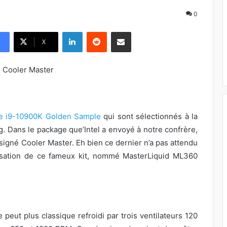
0
Linkedin
Reddit
Pargater via Email
X
re i9-10900K Golden Sample
qui sont sélectionnés à la
ng. Dans le package que’Intel a envoyé à notre confrère,
 signé Cooler Master. Eh bien ce dernier n’a pas attendu
isation de ce fameux kit, nommé MasterLiquid ML360
eut plus classique refroidi par trois ventilateurs 120