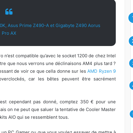
600K, Asus Prime Z490-A et Gigabyte Z490 Aorus
Pro AX
 n’est compatible qu’avec le socket 1200 de chez Intel
re que nous verrons une déclinaisons AM4 plus tard ?
essant de voir ce que cella donne sur les
AMD Ryzen 9
verclockés, car les bêtes peuvent être sacrément
n’est cependant pas donné, comptez 350 € pour une
 mais on ne peut que saluer la tentative de Cooler Master
kits AIO qui se ressemblent tous.
e un PC Gamer ou que vous voulez essayer de mettre à