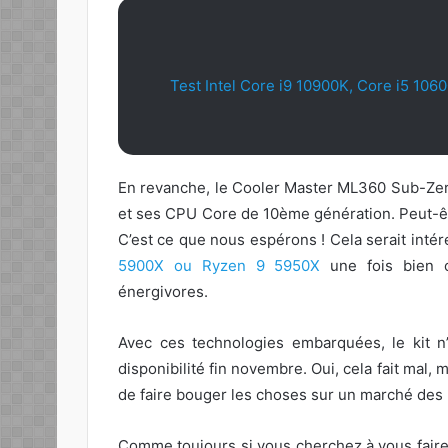
Test Intel Core i9 10900K, Core i5 10
En revanche, le Cooler Master ML360 Sub-Zero
et ses CPU Core de 10ème génération. Peut-êt
C’est ce que nous espérons ! Cela serait intér
5900X ou Ryzen 9 5950X
une fois bien o
énergivores.
Avec ces technologies embarquées, le kit 
disponibilité fin novembre. Oui, cela fait mal,
de faire bouger les choses sur un marché des 
Comme toujours si vous cherchez à vous fair