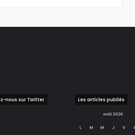
z-nous sur Twitter
Les articles publiés
août 2026
L
M
M
J
V