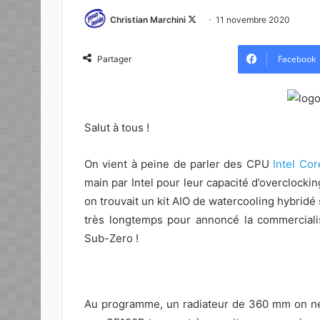
Follow
Christian Marchini
11 novembre 2020
on
X
Facebook
Partager
Salut à tous !
On vient à peine de parler des CPU
Intel Co
main par Intel pour leur capacité d’overclocki
on trouvait un kit AIO de watercooling hybridé
très longtemps pour annoncé la commercial
Sub-Zero !
Au programme, un radiateur de 360 mm on ne p