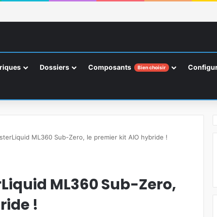
riques
Dossiers
Composants
Configur
Bien choisir
terLiquid ML360 Sub-Zero, le premier kit AIO hybride !
rLiquid ML360 Sub-Zero,
ride !