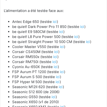
L’alimentation a été testée face aux:
Antec Edge 650 (testée
ici
)
be quiet! Dark Power Pro 11 850 (testée
ici
)
be quiet! E9 580CM (testée
ici
)
be quiet! L8 Pure Power 500 (testée
ici
)
be quiet! Straight Power 10 500 CM (testée
ici
)
Cooler Master V550 (testée
ici
)
Corsair CS450M (testée
ici
)
Corsair RM550x (testée
ici
)
Corsair RM750i (testée
ici
)
Cyonix Au-650X (testée
ici
)
FSP Aurum PT 1200 (testée
ici
)
FSP Aurum S 500 (testée
ici
)
FSP Hyper M 500 (testée
ici
)
Seasonic M12II 620 (testée
ici
)
Seasonic S12 600 (de 2006)
Seasonic G550 (testée
ici
)
Seasonic X650 (v1 de 2010)
Seasonic X650 KM3 (testée
ici
)