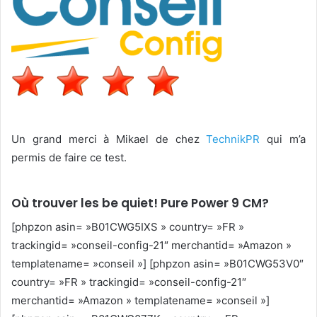
Un grand merci à Mikael de chez
TechnikPR
qui m’a
permis de faire ce test.
Où trouver les be quiet! Pure Power 9 CM?
[phpzon asin= »B01CWG5IXS » country= »FR »
trackingid= »conseil-config-21″ merchantid= »Amazon »
templatename= »conseil »] [phpzon asin= »B01CWG53V0″
country= »FR » trackingid= »conseil-config-21″
merchantid= »Amazon » templatename= »conseil »]