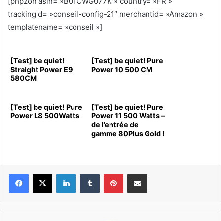
[phpzon asin= »B01CWG077K » country= »FR »
trackingid= »conseil-config-21″ merchantid= »Amazon »
templatename= »conseil »]
[Test] be quiet!
[Test] be quiet! Pure
Straight Power E9
Power 10 500 CM
580CM
[Test] be quiet! Pure
[Test] be quiet! Pure
Power L8 500Watts
Power 11 500 Watts –
de l’entrée de
gamme 80Plus Gold !
Linkedin
Tumblr
Pinterest
Pargater via Email