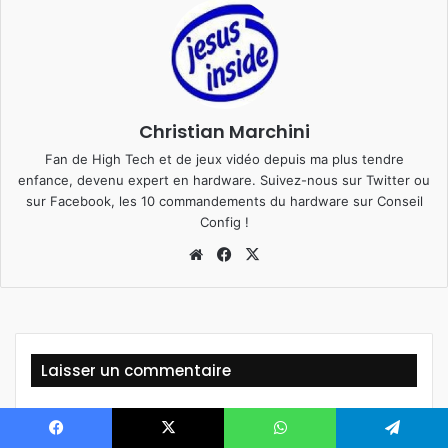
Christian Marchini
Fan de High Tech et de jeux vidéo depuis ma plus tendre
enfance, devenu expert en hardware. Suivez-nous sur
Twitter
ou
sur
Facebook
, les 10 commandements du hardware sur
Conseil
Config
!
We
Fa
X
bsi
ce
te
bo
ok
Laisser un commentaire
Votre adresse e-mail ne sera pas publiée.
Les champs
obligatoires sont indiqués avec
*