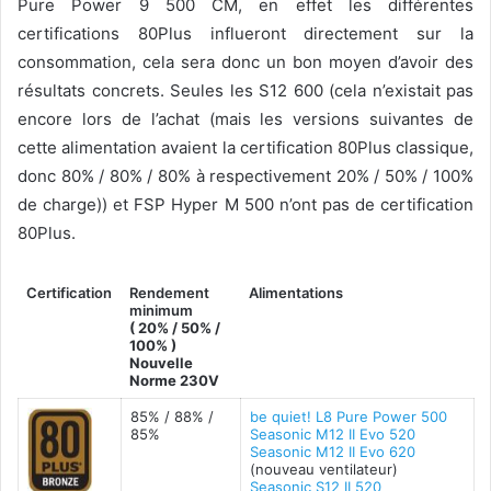
Pure Power 9 500 CM, en effet les différentes
certifications 80Plus influeront directement sur la
consommation, cela sera donc un bon moyen d’avoir des
résultats concrets. Seules les S12 600 (cela n’existait pas
encore lors de l’achat (mais les versions suivantes de
cette alimentation avaient la certification 80Plus classique,
donc 80% / 80% / 80% à respectivement 20% / 50% / 100%
de charge)) et FSP Hyper M 500 n’ont pas de certification
80Plus.
Certification
Rendement
Alimentations
minimum
( 20% / 50% /
100% )
Nouvelle
Norme 230V
85% / 88% /
be quiet! L8 Pure Power 500
85%
Seasonic M12 II Evo 520
Seasonic M12 II Evo 620
(nouveau ventilateur)
Seasonic S12 II 520