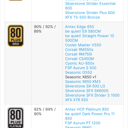
Silverstone Strider Essential
600
Silverstone Strider Plus 600
XFX TS-550 Bronze
90% / 92% /
Antec Edge 650
89%
be quiet! E9 580CM
be quiet! Straight Power 10
500CM
Cooler Master V550
Corsair RM550x
Corsair RM750i
Corsair CS450M
Cyonic AU-650x
FSP Aurum S 500
Seasonic G550
Seasonic X650 v1
Seasonic X650 KM3
Silverstone SX-500 LG
Silverstone SFX SX600G
Silverstone SFX Strider S 1500
XFX XTR 550
92% / 94% /
Antec HCP Platinum 850
90%
be quiet! Dark Power Pro 11
850
FSP Aurum PT 1200
Seasonic P660