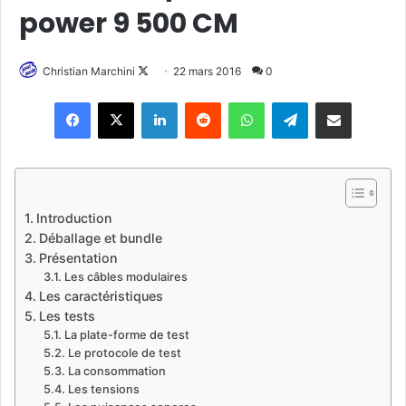
power 9 500 CM
Christian Marchini
F
22 mars 2016
0
o
Linkedin
Reddit
WhatsApp
Telegram
Pargater via Email
l
l
o
w
o
Introduction
n
Déballage et bundle
X
Présentation
Les câbles modulaires
Les caractéristiques
Les tests
La plate-forme de test
Le protocole de test
La consommation
Les tensions