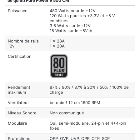
be quiet! Pure Power 9 500 CM
Puissance
480 Watts pour le +12V
120 Watts pour les +3,3V et +5 V
combinés
3.6 Watts sur le -12V
15 Watts sur le +5Vsb
Nombre de rails
1 x 28A
12v
1 x 20A
Certification
Rendement
87% / 90% / 87% à 20% / 50% / 100% de
maximum
charge
Ventilateur
be quiet! 12 cm 1600 RPM
Niveau Sonore
Non communiqué
Modulaire
Oui, semi-modulaire, 24-pin et 4+4-pin
fixes
Protections
OPP, OVP, UVP, OPP, OTP, SCP