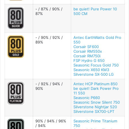
- / 87% / 90% /
be quiet! Pure Power 10
87%
500 CM
- / 90% / 92% /
Antec EarthWatts Gold Pro
89%
550
Corsair SF600
Corsair RM550x
Corsair RM750i
FSP Hydro G 650
Seasonic Focus Gold 750
Seasonic X650 KM3
Silverstone SX-500 LG
- / 92% / 94% /
Antec HCP Platinum 850
90%
be quiet! Dark Power Pro
11 550
Seasonic P660
Seasonic Snow Silent 750
Silverstone Nightjar 520
Silverstone SX700-LPT
90% / 94% / 96%
Seasonic Prime Titanium
/ 94%
750