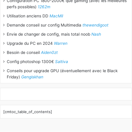
Configuration PC 1800-2000€ que gaming (avec les meilleures
perfs possibles)
1262m
Utilisation anciens DD
MacMil
Demande conseil sur config Multimedia
thewendigoot
Envie de changer de config, mais total noob
Nash
Upgrade du PC en 2024
Warren
Besoin de conseil
Aiden0zt
Config photoshop 1300€
Saltiva
Conseils pour upgrade GPU (éventuellement avec le Black
Friday)
Gengiskhan
[cmtoc_table_of_contents]