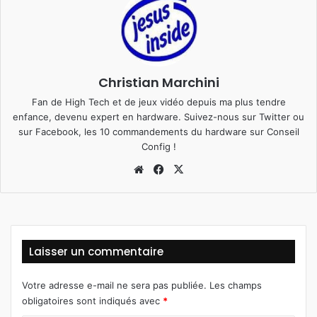
Christian Marchini
Fan de High Tech et de jeux vidéo depuis ma plus tendre
enfance, devenu expert en hardware. Suivez-nous sur
Twitter
ou
sur
Facebook
, les 10 commandements du hardware sur
Conseil
Config
!
We
Fa
X
bsi
ce
te
bo
ok
Laisser un commentaire
Votre adresse e-mail ne sera pas publiée.
Les champs
obligatoires sont indiqués avec
*