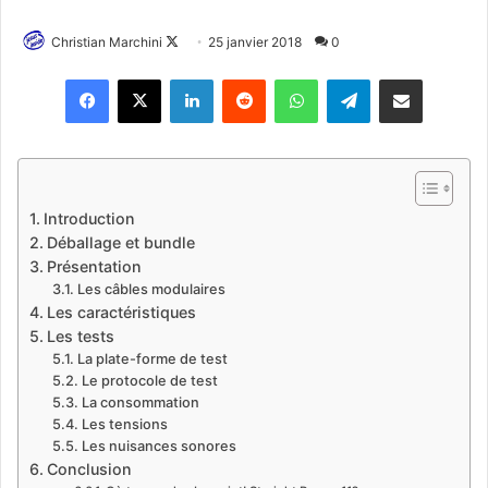
Christian Marchini
F
25 janvier 2018
0
o
Linkedin
Reddit
WhatsApp
Telegram
Pargater via Email
l
l
o
w
o
Introduction
n
Déballage et bundle
X
Présentation
Les câbles modulaires
Les caractéristiques
Les tests
La plate-forme de test
Le protocole de test
La consommation
Les tensions
Les nuisances sonores
Conclusion