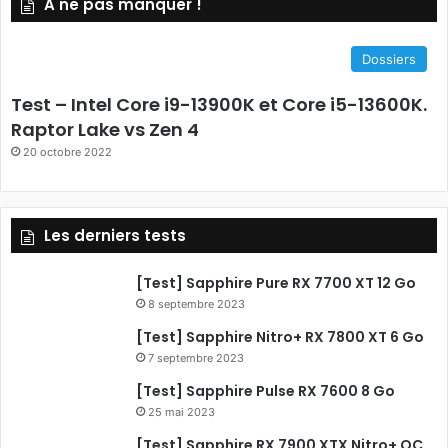
A ne pas manquer !
S
c
e
Dossiers
b
Test – Intel Core i9-13900K et Core i5-13600K.
o
Raptor Lake vs Zen 4
20 octobre 2022
o
k
Les derniers tests
[Test] Sapphire Pure RX 7700 XT 12 Go
8 septembre 2023
[Test] Sapphire Nitro+ RX 7800 XT 6 Go
7 septembre 2023
[Test] Sapphire Pulse RX 7600 8 Go
25 mai 2023
[Test] Sapphire RX 7900 XTX Nitro+ OC